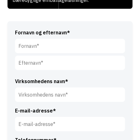
bæredygtige emballageløsninger.
Fornavn og efternavn*
F
o
r
E
n
f
Virksomhedens navn*
a
t
v
e
n
r
*
E-mail-adresse*
n
a
v
n