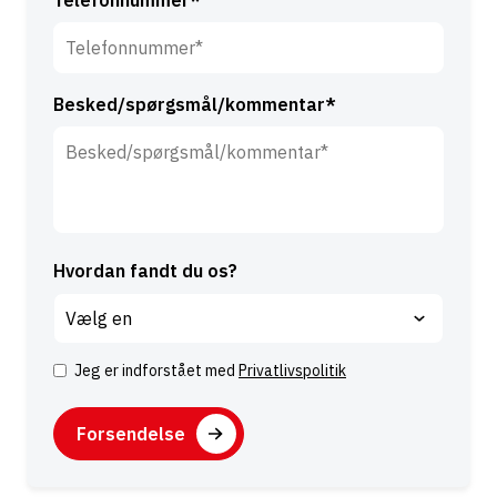
Telefonnummer*
*
Besked/spørgsmål/kommentar*
Hvordan fandt du os?
Jeg er indforstået med
Privatlivspolitik
S
a
C
m
A
t
P
y