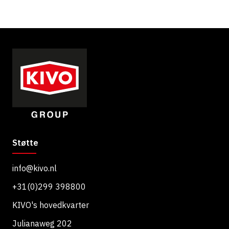
T
k
C
k
H
e
A
Støtte
info@kivo.nl
+31(0)299 398800
KIVO's hovedkvarter
Julianaweg 202