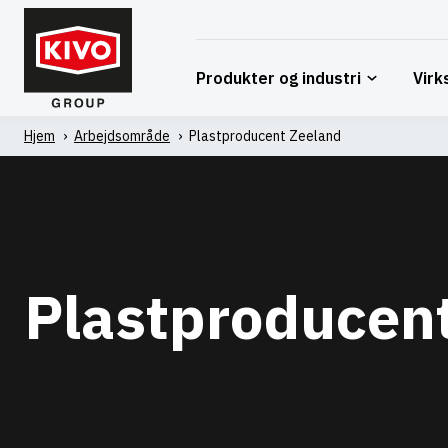
Spring
til
indhold
Produkter og industri
Vir
Hjem
'
Arbejdsområde
'
Plastproducent Zeeland
Plastproducen