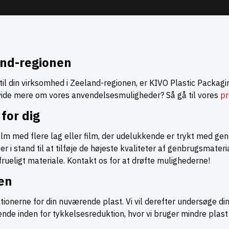
and-regionen
il din virksomhed i Zeeland-regionen, er KIVO Plastic Packagin
 vide mere om vores anvendelsesmuligheder? Så gå til vores
pr
for dig
ilm med flere lag eller film, der udelukkende er trykt med gen
 er i stand til at tilføje de højeste kvaliteter af genbrugsmateria
frueligt materiale. Kontakt os for at drøfte mulighederne!
en
ationerne for din nuværende plast. Vi vil derefter undersøge di
ørende inden for tykkelsesreduktion, hvor vi bruger mindre pl