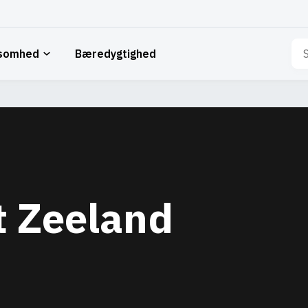
Sø
ksomhed
Bæredygtighed
eft
t Zeeland