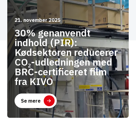
21. november 2025
30% genanvendt
indhold (PIR):
Kødsektoren reducerer
CO₂-udledningen med
BRC-certificeret film
fra KIVO
Se mere