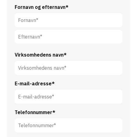
Fornavn og efternavn*
F
o
r
E
n
f
Virksomhedens navn*
a
t
v
e
n
r
*
E-mail-adresse*
n
a
v
n
Telefonnummer*
*