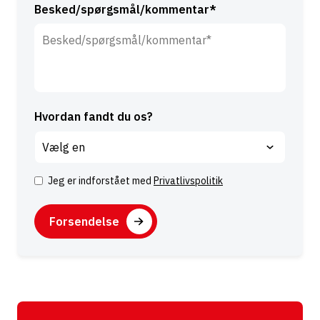
Besked/spørgsmål/kommentar*
Hvordan fandt du os?
Jeg er indforstået med
Privatlivspolitik
S
a
C
m
A
t
P
y
T
k
C
k
H
e
A