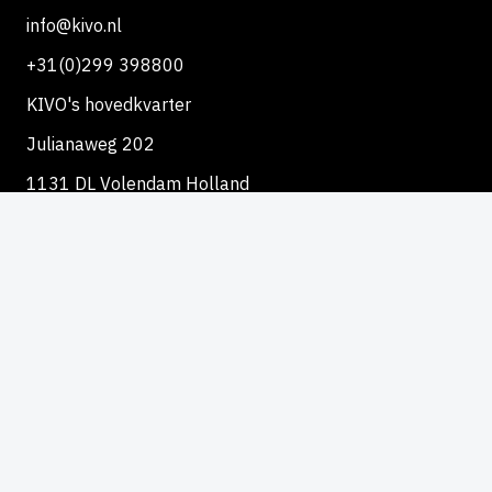
info@kivo.nl
+31(0)299 398800
KIVO's hovedkvarter
Julianaweg 202
1131 DL Volendam Holland
©2026, KIVO
Realisering: QStylez
Fortrolighedspolitik
Vilkår for salg
Indstillinger for cookies