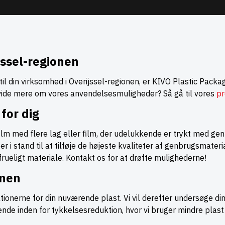
jssel-regionen
l din virksomhed i Overijssel-regionen, er KIVO Plastic Packag
 vide mere om vores anvendelsesmuligheder? Så gå til vores
pr
for dig
ilm med flere lag eller film, der udelukkende er trykt med gen
 er i stand til at tilføje de højeste kvaliteter af genbrugsmateria
frueligt materiale. Kontakt os for at drøfte mulighederne!
onen
ationerne for din nuværende plast. Vi vil derefter undersøge di
ørende inden for tykkelsesreduktion, hvor vi bruger mindre pl