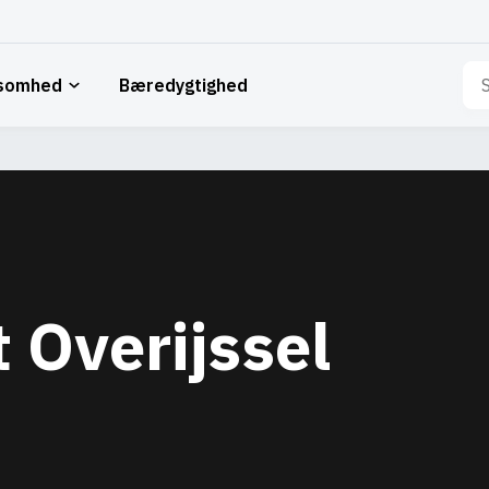
Sø
ksomhed
Bæredygtighed
eft
 Overijssel