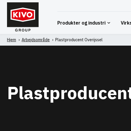
Spring
til
indhold
Produkter og industri
Vir
Hjem
'
Arbejdsområde
'
Plastproducent Overijssel
Plastproducent