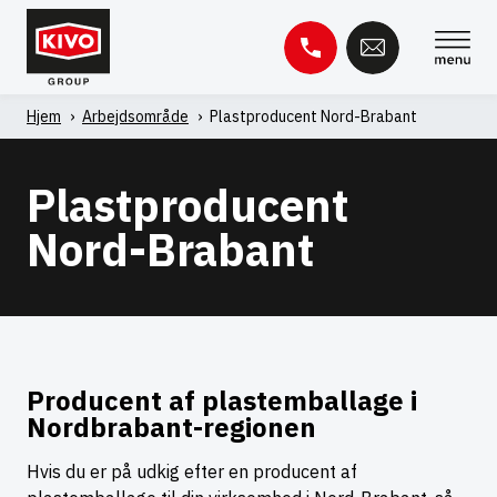
Spring
til
indhold
Hjem
'
Arbejdsområde
'
Plastproducent Nord-Brabant
Søg
efter:
Plastproducent
Videnbase
Kontakt
Nord-Brabant
Producent af plastemballage i
Nordbrabant-regionen
Hvis du er på udkig efter en producent af