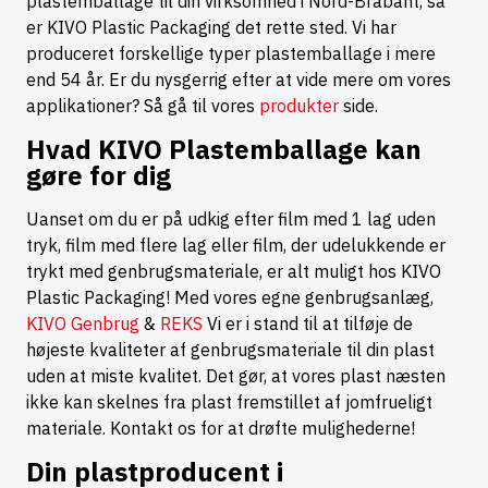
plastemballage til din virksomhed i Nord-Brabant, så
er KIVO Plastic Packaging det rette sted. Vi har
produceret forskellige typer plastemballage i mere
end 54 år. Er du nysgerrig efter at vide mere om vores
applikationer? Så gå til vores
produkter
side.
Hvad KIVO Plastemballage kan
gøre for dig
Uanset om du er på udkig efter film med 1 lag uden
tryk, film med flere lag eller film, der udelukkende er
trykt med genbrugsmateriale, er alt muligt hos KIVO
Plastic Packaging! Med vores egne genbrugsanlæg,
KIVO Genbrug
&
REKS
Vi er i stand til at tilføje de
højeste kvaliteter af genbrugsmateriale til din plast
uden at miste kvalitet. Det gør, at vores plast næsten
ikke kan skelnes fra plast fremstillet af jomfrueligt
materiale. Kontakt os for at drøfte mulighederne!
Din plastproducent i