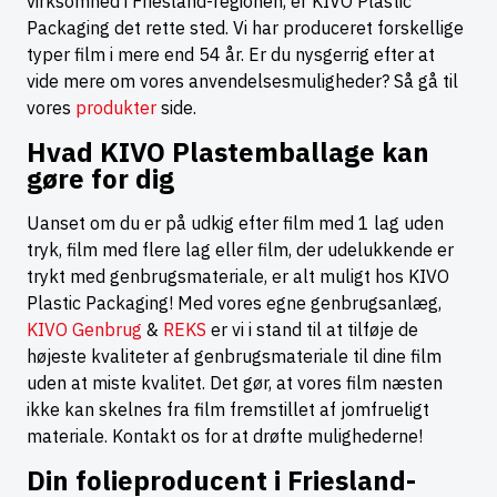
virksomhed i Friesland-regionen, er KIVO Plastic
Packaging det rette sted. Vi har produceret forskellige
typer film i mere end 54 år. Er du nysgerrig efter at
vide mere om vores anvendelsesmuligheder? Så gå til
vores
produkter
side.
Hvad KIVO Plastemballage kan
gøre for dig
Uanset om du er på udkig efter film med 1 lag uden
tryk, film med flere lag eller film, der udelukkende er
trykt med genbrugsmateriale, er alt muligt hos KIVO
Plastic Packaging! Med vores egne genbrugsanlæg,
KIVO Genbrug
&
REKS
er vi i stand til at tilføje de
højeste kvaliteter af genbrugsmateriale til dine film
uden at miste kvalitet. Det gør, at vores film næsten
ikke kan skelnes fra film fremstillet af jomfrueligt
materiale. Kontakt os for at drøfte mulighederne!
Din folieproducent i Friesland-