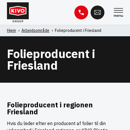
Spring
til
indhold
Hjem
'
Arbejdsområde
'
Folieproducent i Friesland
Søg
efter:
Folieproducent i
Videnbase
Kontakt
Friesland
Folieproducent i regionen
Friesland
Hvis du leder efter en producent af folier til din