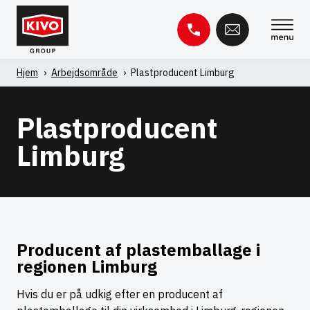
Spring
til
indhold
Hjem
'
Arbejdsområde
'
Plastproducent Limburg
Søg
efter:
Plastproducent
Videnbase
Kontakt
Limburg
Producent af plastemballage i
regionen Limburg
Hvis du er på udkig efter en producent af