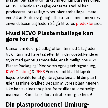
plastemballage til din virksomhed i Limburg-regionen,
er KIVO Plastic Packaging det rette sted. Vi har
produceret forskellige typer plastemballage i mere
end 54 år. Er du nysgerrig efter at vide mere om vores
anvendelsesmuligheder? Så gå til vores
produkter
side.
Hvad KIVO Plastemballage kan
gøre for dig
Uanset om du er på udkig efter film med 1 lag uden
tryk, film med flere lag eller film, der udelukkende er
trykt med genbrugsmateriale, er alt muligt hos KIVO
Plastic Packaging! Med vores egne genbrugsanlæg,
KIVO Genbrug
&
REKS
Vi er i stand til at tilføje de
højeste kvaliteter af genbrugsmateriale til din plast
uden at miste kvalitet. Det gør, at vores plast næsten
ikke kan skelnes fra plast fremstillet af jomfrueligt
materiale. Kontakt os for at drøfte mulighederne!
Din plastproducent i Limburg-