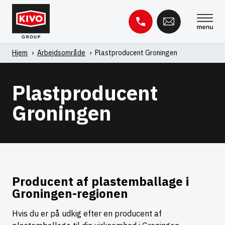
Spring
til
indhold
Hjem
'
Arbejdsområde
'
Plastproducent Groningen
Søg
efter:
Plastproducent
Videnbase
Kontakt
Groningen
Producent af plastemballage i
Groningen-regionen
Hvis du er på udkig efter en producent af