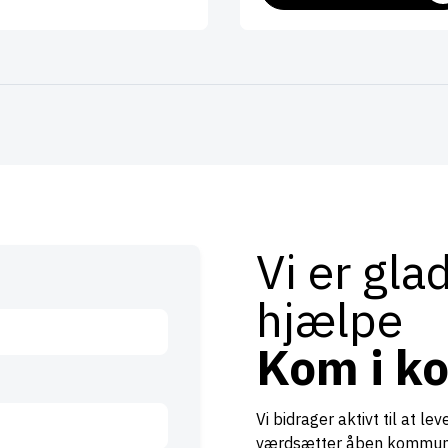
Vi er gla
hjælpe
Kom i k
Vi bidrager aktivt til at l
værdsætter åben kommunik