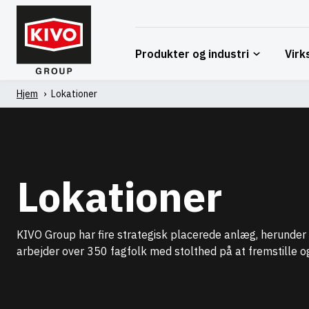
Spring
til
indhold
Produkter og industri
Vir
Hjem
'
Lokationer
Lokationer
KIVO Group har fire strategisk placerede anlæg, herunde
arbejder over 350 fagfolk med stolthed på at fremstille