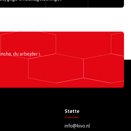
e
nche, du arbejder i.
Støtte
info@kivo.nl