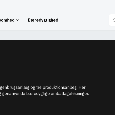
Sø
ksomhed
Bæredygtighed
eft
r genbrugsanlæg og tre produktionsanlæg. Her
 og genanvende bæredygtige emballageløsninger.