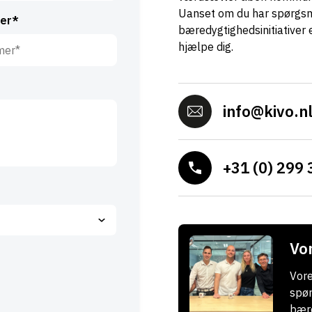
Uanset om du har spørgsmå
er*
bæredygtighedsinitiativer e
hjælpe dig.
info@kivo.n
+31 (0) 299 
Vor
Vore
spør
bære