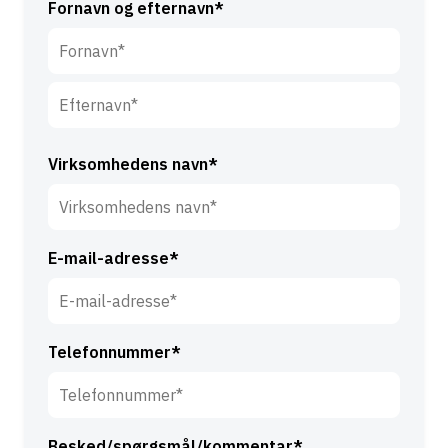
Fornavn og efternavn*
F
o
r
E
n
f
Virksomhedens navn*
a
t
v
e
n
r
*
E-mail-adresse*
n
a
v
n
Telefonnummer*
*
Besked/spørgsmål/kommentar*