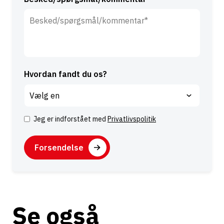
Hvordan fandt du os?
Jeg er indforstået med
Privatlivspolitik
S
a
C
m
A
t
P
A
y
T
l
k
C
t
k
H
e
e
Se også
A
r