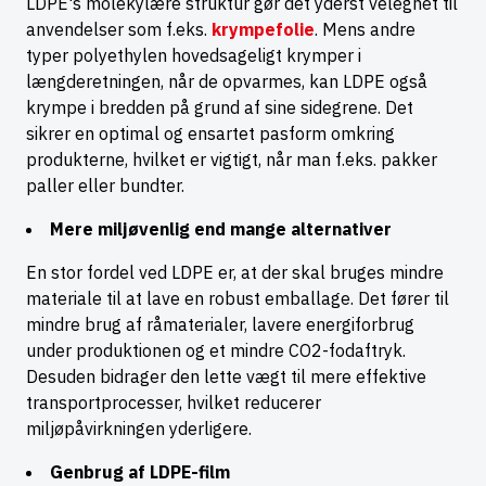
LDPE's molekylære struktur gør det yderst velegnet til
anvendelser som f.eks.
krympefolie
. Mens andre
typer polyethylen hovedsageligt krymper i
længderetningen, når de opvarmes, kan LDPE også
krympe i bredden på grund af sine sidegrene. Det
sikrer en optimal og ensartet pasform omkring
produkterne, hvilket er vigtigt, når man f.eks. pakker
paller eller bundter.
Mere miljøvenlig end mange alternativer
En stor fordel ved LDPE er, at der skal bruges mindre
materiale til at lave en robust emballage. Det fører til
mindre brug af råmaterialer, lavere energiforbrug
under produktionen og et mindre CO2-fodaftryk.
Desuden bidrager den lette vægt til mere effektive
transportprocesser, hvilket reducerer
miljøpåvirkningen yderligere.
Genbrug af LDPE-film