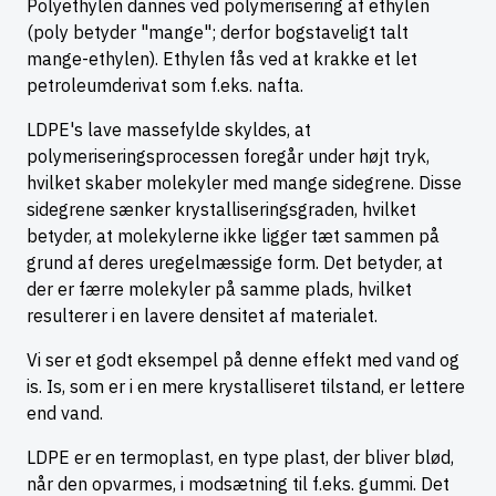
Polyethylen dannes ved polymerisering af ethylen
(poly betyder "mange"; derfor bogstaveligt talt
mange-ethylen). Ethylen fås ved at krakke et let
petroleumderivat som f.eks. nafta.
LDPE's lave massefylde skyldes, at
polymeriseringsprocessen foregår under højt tryk,
hvilket skaber molekyler med mange sidegrene. Disse
sidegrene sænker krystalliseringsgraden, hvilket
betyder, at molekylerne ikke ligger tæt sammen på
grund af deres uregelmæssige form. Det betyder, at
der er færre molekyler på samme plads, hvilket
resulterer i en lavere densitet af materialet.
Vi ser et godt eksempel på denne effekt med vand og
is. Is, som er i en mere krystalliseret tilstand, er lettere
end vand.
LDPE er en termoplast, en type plast, der bliver blød,
når den opvarmes, i modsætning til f.eks. gummi. Det