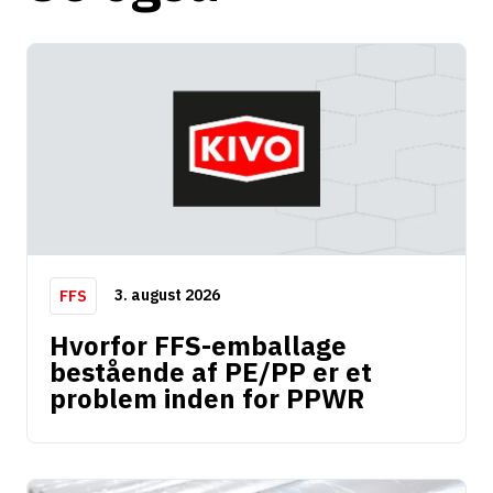
n
a
t
i
v
e
:
3. august 2026
FFS
Hvorfor FFS-emballage
bestående af PE/PP er et
problem inden for PPWR