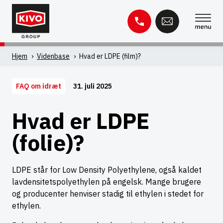
Spring
til
indhold
Søg
Hjem
'
Videnbase
'
Hvad er LDPE (film)?
efter:
31. juli 2025
FAQ om idræt
Videnbase
Kontakt
Hvad er LDPE
(folie)?
LDPE står for Low Density Polyethylene, også kaldet
lavdensitetspolyethylen på engelsk. Mange brugere
og producenter henviser stadig til ethylen i stedet for
ethylen.