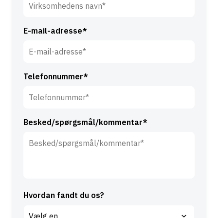
v
e
n
r
*
E-mail-adresse*
n
a
v
n
Telefonnummer*
*
Besked/spørgsmål/kommentar*
Hvordan fandt du os?