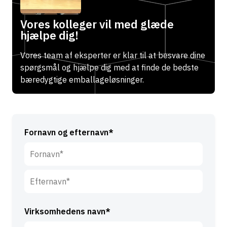
Vores kolleger vil med glæde
hjælpe dig!
Vores team af eksperter er klar til at besvare dine
spørgsmål og hjælpe dig med at finde de bedste
bæredygtige emballageløsninger.
Fornavn og efternavn*
F
o
r
E
n
f
Virksomhedens navn*
a
t