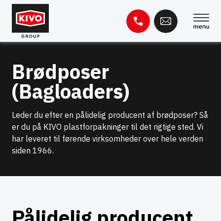
Spring
til
indhold
Søg
Brødposer
efter:
(Bagloaders)
Videnbase
Kontakt
Leder du efter en pålidelig producent af brødposer? Så
er du på KIVO plastforpakninger til det rigtige sted. Vi
har leveret til førende virksomheder over hele verden
siden 1966.
Pålidelig producent