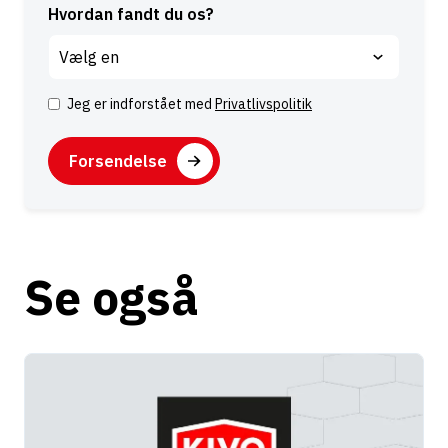
Hvordan fandt du os?
Jeg er indforstået med
Privatlivspolitik
S
a
C
m
A
t
P
y
T
k
C
k
H
e
Se også
A