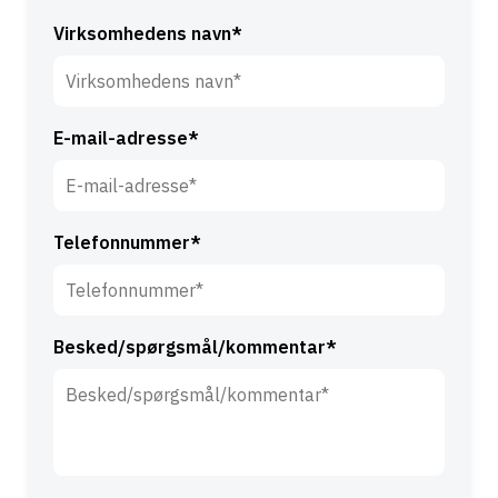
E
n
f
Virksomhedens navn*
a
t
v
e
n
r
*
E-mail-adresse*
n
a
v
n
Telefonnummer*
*
Besked/spørgsmål/kommentar*