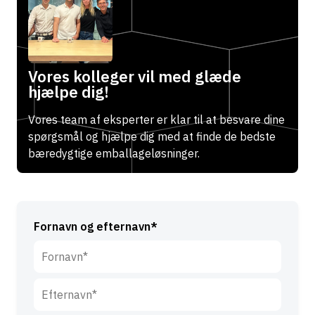
Vores kolleger vil med glæde
hjælpe dig!
Vores team af eksperter er klar til at besvare dine
spørgsmål og hjælpe dig med at finde de bedste
bæredygtige emballageløsninger.
Fornavn og efternavn*
F
o
r