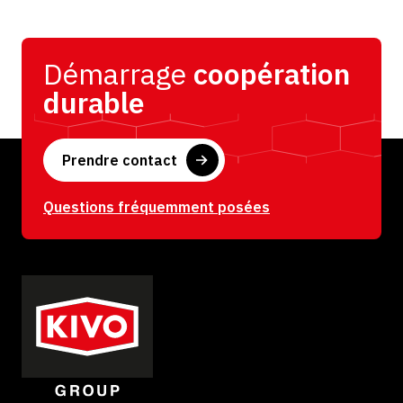
C
t
t
H
e
e
A
r
m
Démarrage
coopération
n
e
durable
a
n
t
t
i
Prendre contact
v
e
:
Questions fréquemment posées