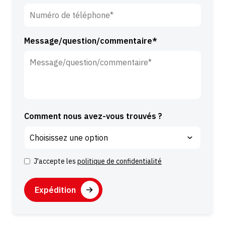
l
e
*
Message/question/commentaire*
Comment nous avez-vous trouvés ?
J'accepte les
politique de confidentialité
C
o
C
n
A
s
P
A
e
T
l
n