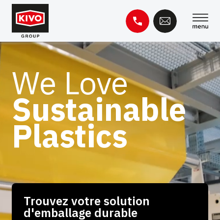
Skip
to
content
Rechercher :
We Love
Base de connaissances
Contact
Sustainable
Plastics
Trouvez votre solution
d'emballage durable