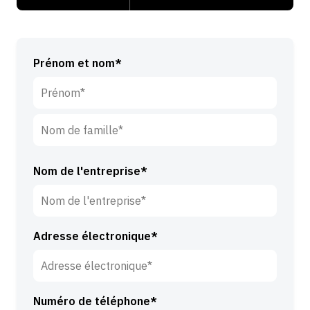
Prénom et nom*
P
r
é
N
n
o
Nom de l'entreprise*
o
m
m
d
*
e
Adresse électronique*
f
a
m
i
Numéro de téléphone*
l