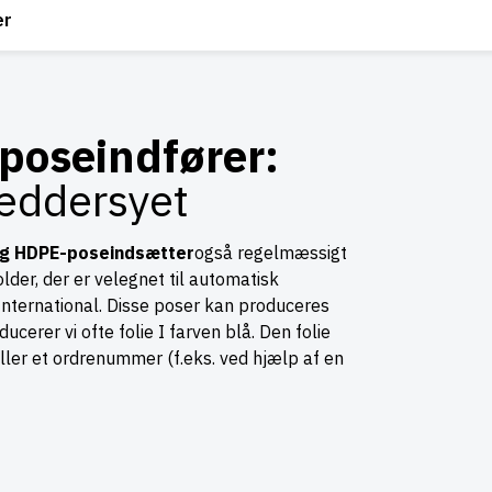
er
 poseindfører:
æddersyet
og HDPE-poseindsætter
også regelmæssigt
lder, der er velegnet til automatisk
 International. Disse poser kan produceres
cerer vi ofte folie I farven blå. Den folie
ller et ordrenummer (f.eks. ved hjælp af en