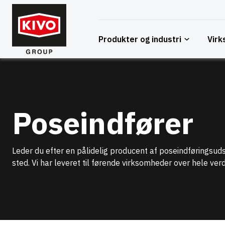
Spring
til
indhold
Produkter og industri
Vir
Poseindfører
Leder du efter en pålidelig producent af poseindføringsudst
sted. Vi har leveret til førende virksomheder over hele ve