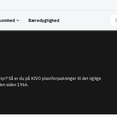
Sø
ksomhed
Bæredygtighed
eft
yr? Så er du på KIVO plastforpakninger til det rigtige
rden siden 1966.