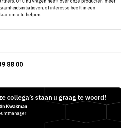
artners. Of u nu vragen heeft over onze producten, meer
aamheidsinitiatieven, of interesse heeft in een
laar om u te helpen.
l
39 88 00
e collega’s staan u graag te woord!
tin Kwakman
ountmanager