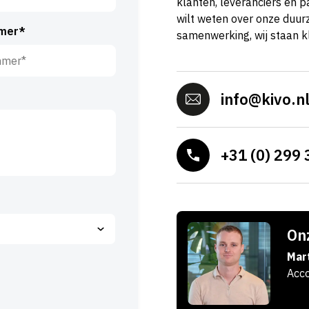
klanten, leveranciers en p
wilt weten over onze duurz
mer*
samenwerking, wij staan k
info@kivo.n
+31 (0) 299 
Onz
Mar
Acc