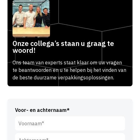
Onze collega’s staan u graag te
woord!
Ons team van experts staat klaar om uw vragen
te beantwoorden en u te helpen bij het vinden van
de beste duurzame verpakkingsoplossingen.
Voor- en achternaam*
V