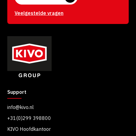
e
:
Veelgestelde vragen
Support
info@kivo.nl
+31(0)299 398800
KIVO Hoofdkantoor