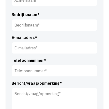
o
o
A
r
c
Bedrijfsnaam*
n
h
a
t
a
e
m
E-mailadres*
r
*
n
a
a
Telefoonnummer*
m
*
Bericht/vraag/opmerking*