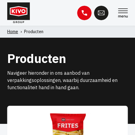
Overslaan
naar
inhoud
Home
›
Producten
Zoeken
naar:
Producten
Kennisbank
Contact
Navigeer hieronder in ons aanbod van
verpakkingsoplossingen, waarbij duurzaamheid en
functionaliteit hand in hand gaan.