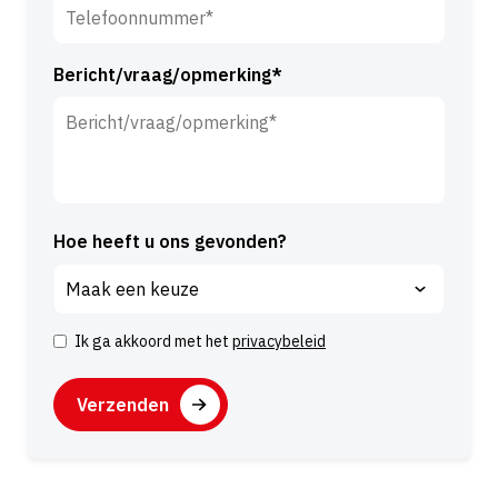
*
Bericht/vraag/opmerking*
Hoe heeft u ons gevonden?
Ik ga akkoord met het
privacybeleid
I
n
C
s
A
t
P
A
e
T
l
m
C