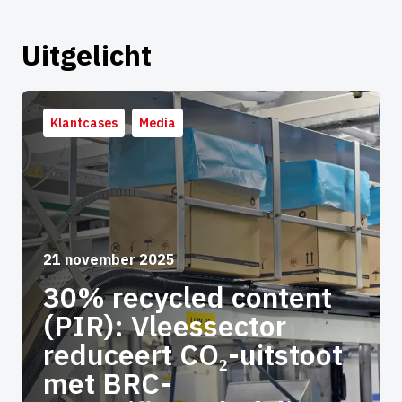
Uitgelicht
Klantcases
Media
21 november 2025
30% recycled content
(PIR): Vleessector
reduceert CO₂-uitstoot
met BRC-