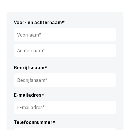
Voor- en achternaam*
V
o
o
A
r
c
Bedrijfsnaam*
n
h
a
t
a
e
m
E-mailadres*
r
*
n
a
a
Telefoonnummer*
m