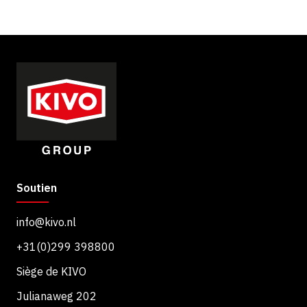
n
C
t
H
e
A
m
e
n
t
Soutien
info@kivo.nl
+31(0)299 398800
Siège de KIVO
Julianaweg 202