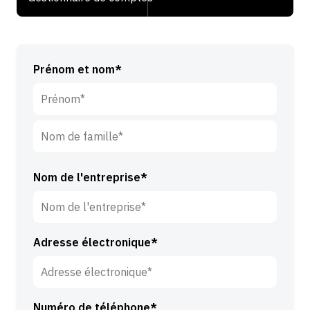
Prénom et nom*
P
r
é
N
n
o
Nom de l'entreprise*
o
m
m
d
*
e
Adresse électronique*
f
a
m
i
Numéro de téléphone*
l