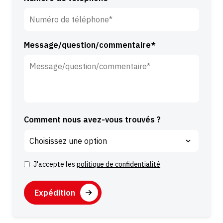
l
e
*
Message/question/commentaire*
Comment nous avez-vous trouvés ?
J'accepte les
politique de confidentialité
C
o
C
n
A
s
P
e
T