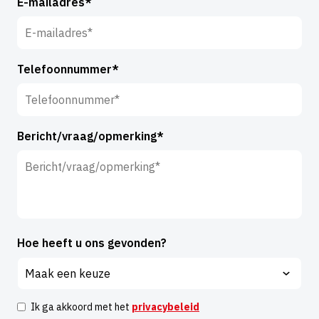
E-mailadres*
r
*
n
a
a
Telefoonnummer*
m
*
Bericht/vraag/opmerking*
Hoe heeft u ons gevonden?
Ik ga akkoord met het
privacybeleid
I