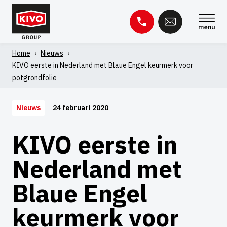
Overslaan
naar
inhoud
Home
›
Nieuws
›
Zoeken
KIVO eerste in Nederland met Blaue Engel keurmerk voor
naar:
potgrondfolie
Kennisbank
Contact
24 februari 2020
Nieuws
KIVO eerste in
Nederland met
Blaue Engel
keurmerk voor