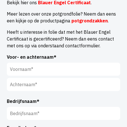
Bekijk hier ons
Blauer Engel Certificaat
.
Meer lezen over onze potgrondfolie? Neem dan eens
een kijkje op de productpagina
potgrondzakken
.
Heeft u interesse in folie dat met het Blauer Engel
Certificaat is gecertificeerd? Neem dan eens contact
met ons op via onderstaand contactformulier.
Voor- en achternaam*
V
o
o
A
r
c
Bedrijfsnaam*
n
h
a
t
a
e
m