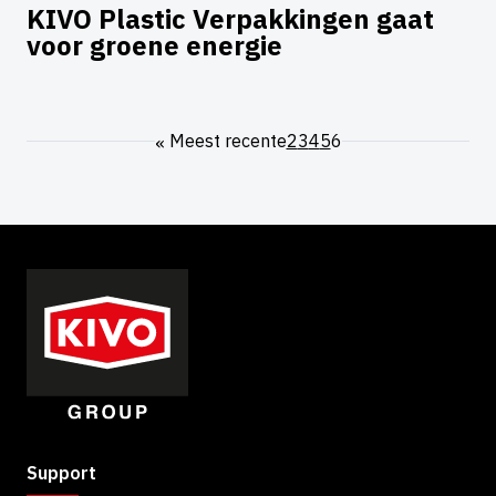
KIVO Plastic Verpakkingen gaat
voor groene energie
«
Meest recente
2
3
4
5
6
Support