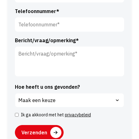
a
Telefoonnummer*
m
*
Bericht/vraag/opmerking*
Hoe heeft u ons gevonden?
Ik ga akkoord met het
privacybeleid
I
n
C
s
A
t