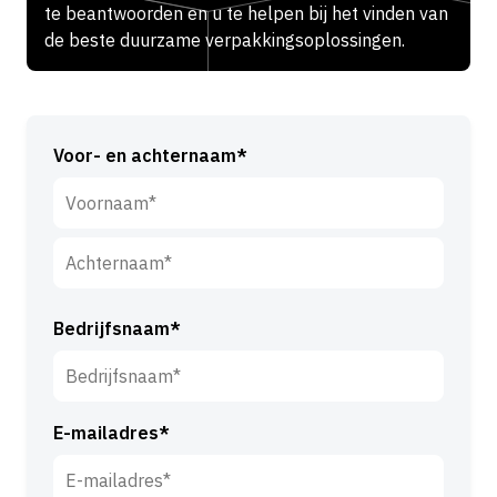
te beantwoorden en u te helpen bij het vinden van
de beste duurzame verpakkingsoplossingen.
Voor- en achternaam*
V
o
o
A
r
c
Bedrijfsnaam*
n
h
a
t
a
e
m
E-mailadres*
r
*
n
a