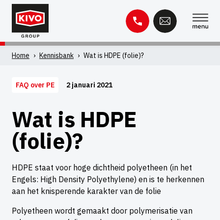
Overslaan
naar
inhoud
Zoeken
Home
›
Kennisbank
›
Wat is HDPE (folie)?
naar:
2 januari 2021
FAQ over PE
Kennisbank
Contact
Wat is HDPE
(folie)?
HDPE staat voor hoge dichtheid polyetheen (in het
Engels: High Density Polyethylene) en is te herkennen
aan het knisperende karakter van de folie
Polyetheen wordt gemaakt door polymerisatie van