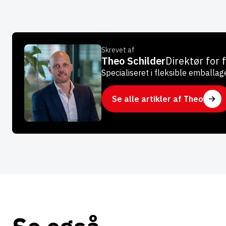
Skrevet af
Theo Schilder
Direktør for 
Specialiseret i fleksible emballag
Se alle artikler af Theo