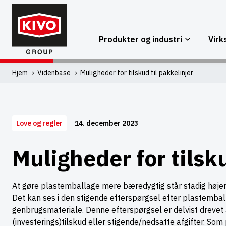
Spring
til
indhold
Produkter og industri
Vir
Hjem
'
Videnbase
'
Muligheder for tilskud til pakkelinjer
14. december 2023
Love og regler
Muligheder for tilsku
At gøre plastemballage mere bæredygtig står stadig høj
Det kan ses i den stigende efterspørgsel efter plastembal
genbrugsmateriale. Denne efterspørgsel er delvist drevet a
(investerings)tilskud eller stigende/nedsatte afgifter. S