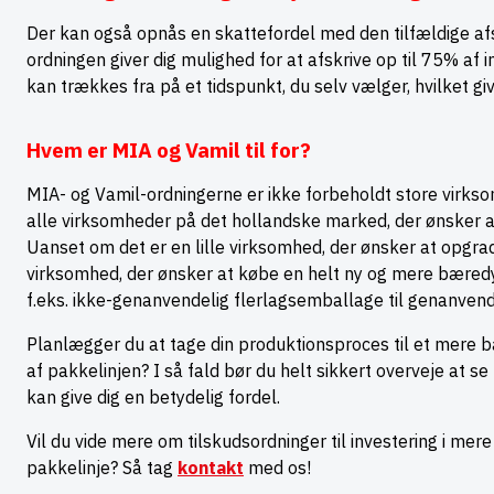
Der kan også opnås en skattefordel med den tilfældige afsk
ordningen giver dig mulighed for at afskrive op til 75% a
kan trækkes fra på et tidspunkt, du selv vælger, hvilket give
Hvem er MIA og Vamil til for?
MIA- og Vamil-ordningerne er ikke forbeholdt store virks
alle virksomheder på det hollandske marked, der ønsker at
Uanset om det er en lille virksomhed, der ønsker at opgrad
virksomhed, der ønsker at købe en helt ny og mere bæredy
f.eks. ikke-genanvendelig flerlagsemballage til genanve
Planlægger du at tage din produktionsproces til et mere b
af pakkelinjen? I så fald bør du helt sikkert overveje at
kan give dig en betydelig fordel.
Vil du vide mere om tilskudsordninger til investering i mer
pakkelinje? Så tag
kontakt
med os!