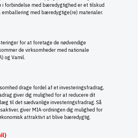
ne i forbindelse med bæredygtighed er et tilskud
til emballering med bæredygtige(re) materialer.
eringer for at foretage de nødvendige
ødekommer de virksomheder med nationale
A) og Vamil.
ksomhed drage fordel af et investeringsfradrag,
drag giver dig mulighed for at reducere dit
llæg til det sædvanlige investeringsfradrag. Så
saktiver, giver MIA-ordningen dig mulighed for
økonomisk attraktivt at blive bæredygtig.
il)