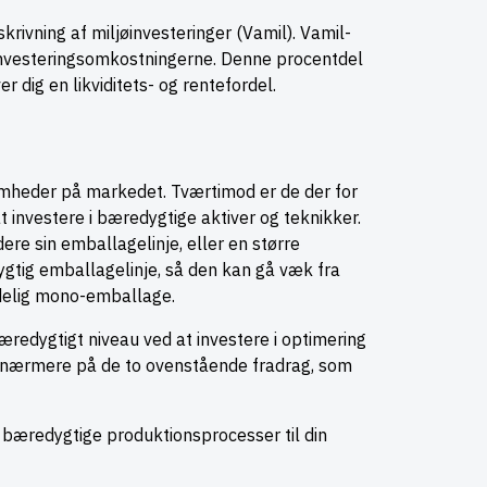
rivning af miljøinvesteringer (Vamil). Vamil-
f investeringsomkostningerne. Denne procentdel
r dig en likviditets- og rentefordel.
omheder på markedet. Tværtimod er de der for
 investere i bæredygtige aktiver og teknikker.
ere sin emballagelinje, eller en større
gtig emballagelinje, så den kan gå væk fra
ndelig mono-emballage.
æredygtigt niveau ved at investere i optimering
 se nærmere på de to ovenstående fradrag, som
e bæredygtige produktionsprocesser til din