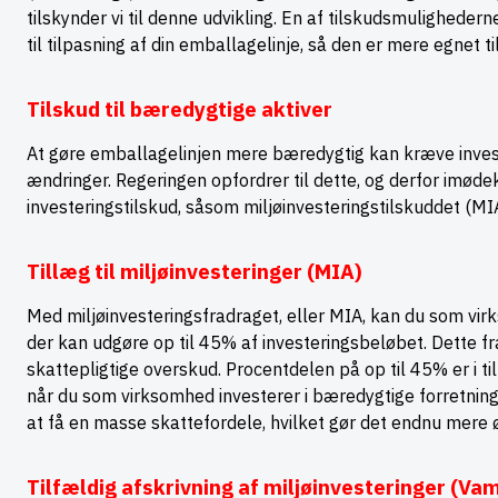
tilskynder vi til denne udvikling. En af tilskudsmuligheder
til tilpasning af din emballagelinje, så den er mere egnet 
Tilskud til bæredygtige aktiver
At gøre emballagelinjen mere bæredygtig kan kræve invest
ændringer. Regeringen opfordrer til dette, og derfor im
investeringstilskud, såsom miljøinvesteringstilskuddet (MI
Tillæg til miljøinvesteringer (MIA)
Med miljøinvesteringsfradraget, eller MIA, kan du som vir
der kan udgøre op til 45% af investeringsbeløbet. Dette fra
skattepligtige overskud. Procentdelen på op til 45% er i ti
når du som virksomhed investerer i bæredygtige forretning
at få en masse skattefordele, hvilket gør det endnu mere 
Tilfældig afskrivning af miljøinvesteringer (Vam