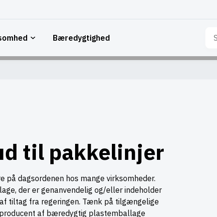
Sø
ksomhed
Bæredygtighed
eft
d til pakkelinjer
ere på dagsordenen hos mange virksomheder.
lage, der er genanvendelig og/eller indeholder
f tiltag fra regeringen. Tænk på tilgængelige
om producent af bæredygtig plastemballage