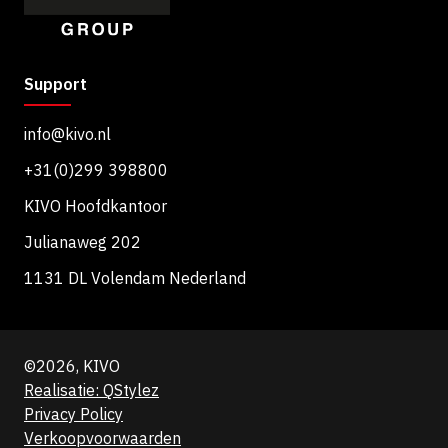
v
e
:
Support
info@kivo.nl
+31(0)299 398800
KIVO Hoofdkantoor
Julianaweg 202
1131 DL Volendam Nederland
©2026, KIVO
Realisatie: QStylez
Privacy Policy
Verkoopvoorwaarden