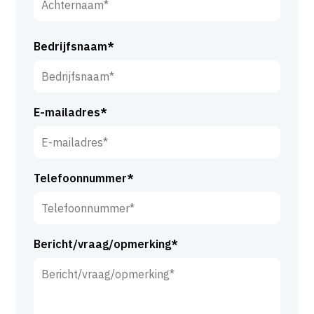
o
o
A
r
c
Bedrijfsnaam*
n
h
a
t
a
e
m
E-mailadres*
r
*
n
a
a
Telefoonnummer*
m
*
Bericht/vraag/opmerking*