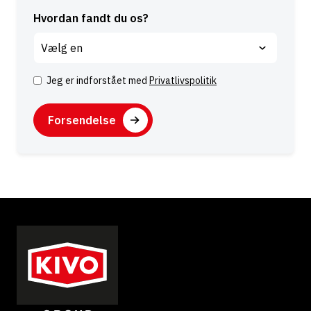
Hvordan fandt du os?
Jeg er indforstået med
Privatlivspolitik
S
a
C
m
A
t
P
y
T
k
C
k
H
e
A