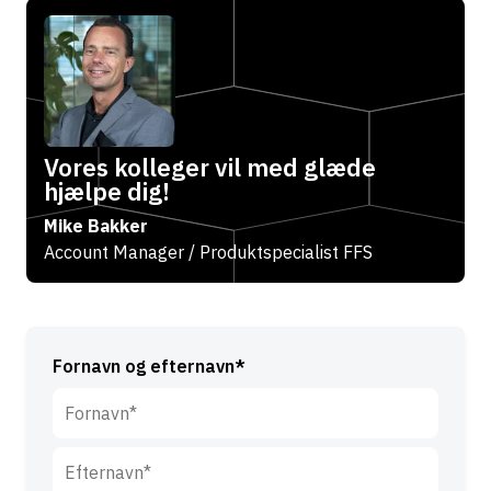
Vores kolleger vil med glæde
hjælpe dig!
Mike Bakker
Account Manager / Produktspecialist FFS
Fornavn og efternavn*
F
o