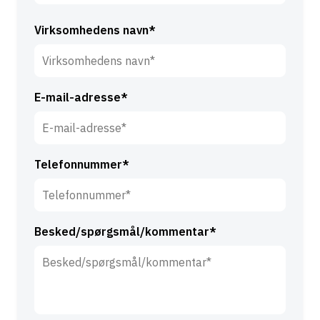
r
E
n
f
Virksomhedens navn*
a
t
v
e
n
r
*
E-mail-adresse*
n
a
v
n
Telefonnummer*
*
Besked/spørgsmål/kommentar*