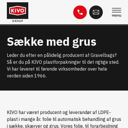
Spring
til
indhold
Søg
Sække med grus
efter:
Videnbase
Kontakt
Leder du efter en pålidelig producent af Gravelbags?
Så er du på KIVO plastforpakninger til det rigtige sted.
Vi har leveret til førende virksomheder over hele
verden siden 1966.
KIVO har været producent og leverandør af LDPE-
plast i mange år. folie til automatisk behandling af grus
i sække, skærver og grus. Vores folie, til forarbejdning