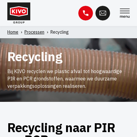
Overslaan
naar
inhoud
Home
›
Processen
›
Recycling
Zoeken
naar:
Recycling
Kennisbank
Contact
Bij KIVO recyclen we plastic afval tot hoogwaardige
PIR en PCR grondstoffen, waarmee we duurzame
verpakkingsoplossingen realiseren.
Recycling naar PIR