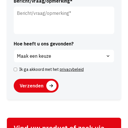
Bericht/vraag/opmerking*
Hoe heeft u ons gevonden?
Ik ga akkoord met het
privacybeleid
I
n
C
s
A
t
P
A
e
T
l
m
C
t
m
H
e
i
A
r
n
Vind uw product of zoek via