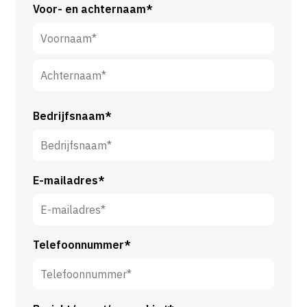
Voor- en achternaam*
V
o
o
A
r
c
Bedrijfsnaam*
n
h
a
t
a
e
m
E-mailadres*
r
*
n
a
a
Telefoonnummer*
m
*