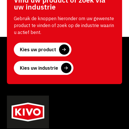
n
g
uw industrie
a
t
Gebruik de knoppen hieronder om uw gewenste
i
product te vinden of zoek op de industrie waarin
v
u actief bent.
e
:
Kies uw product
Kies uw industrie