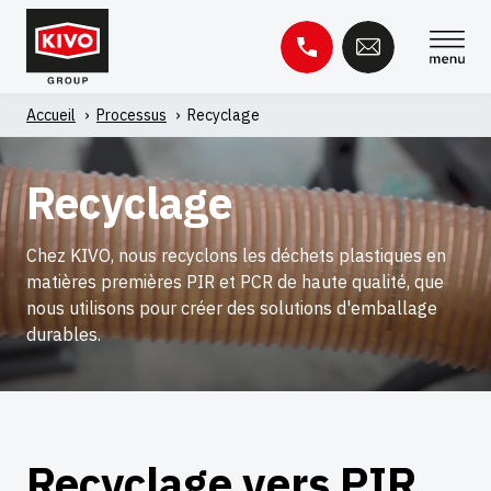
Skip
to
content
Accueil
'
Processus
'
Recyclage
Rechercher :
Recyclage
Base de connaissances
Contact
Chez KIVO, nous recyclons les déchets plastiques en
matières premières PIR et PCR de haute qualité, que
nous utilisons pour créer des solutions d'emballage
durables.
Recyclage vers PIR