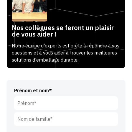
Nos collègues se feront un plaisir
de vous aider !
Notre équipe d'experts est prête à répondre à vos
questions et à vous aider à trouver les meilleures
solutions d'emballage durable.
Prénom et nom*
P
r
é
N