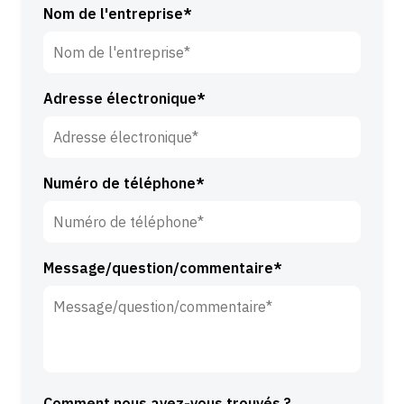
n
o
Nom de l'entreprise*
o
m
m
d
*
e
Adresse électronique*
f
a
m
i
Numéro de téléphone*
l
l
e
*
Message/question/commentaire*
Comment nous avez-vous trouvés ?