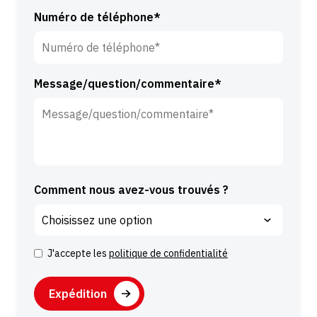
i
Numéro de téléphone*
l
l
e
*
Message/question/commentaire*
Comment nous avez-vous trouvés ?
J'accepte les
politique de confidentialité
C
o
C
n
A
s