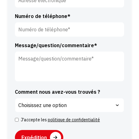
m
i
Numéro de téléphone*
l
l
e
*
Message/question/commentaire*
Comment nous avez-vous trouvés ?
J'accepte les
politique de confidentialité
C
o
C
n