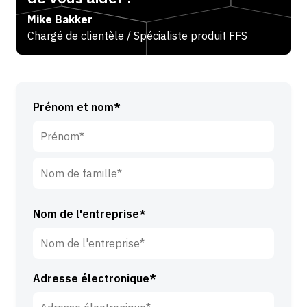
Mike Bakker
Chargé de clientèle / Spécialiste produit FFS
Prénom et nom*
P
r
é
N
n
o
Nom de l'entreprise*
o
m
m
d
*
e
Adresse électronique*
f
a