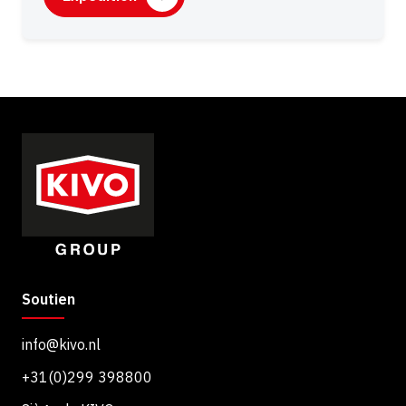
A
s
P
e
T
n
C
t
H
e
A
m
e
n
t
Soutien
info@kivo.nl
+31(0)299 398800