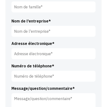
P
r
é
N
n
o
Nom de l'entreprise*
o
m
m
d
*
e
Adresse électronique*
f
a
m
i
Numéro de téléphone*
l
l
e
*
Message/question/commentaire*