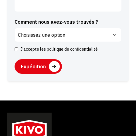
Comment nous avez-vous trouvés ?
J'accepte les
politique de confidentialité
C
o
C
n
A
s
P
e
T
n
C
t
H
e
A
m
e
n
t