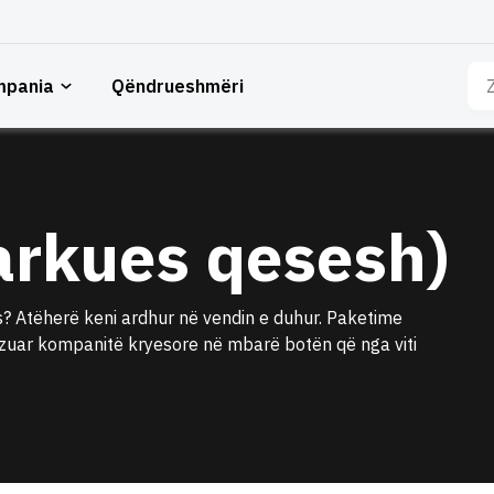
Kë
mpania
Qëndrueshmëri
për
arkues qesesh)
? Atëherë keni ardhur në vendin e duhur. Paketime
izuar kompanitë kryesore në mbarë botën që nga viti