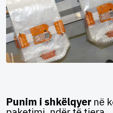
Punim i shkëlqyer
në 
paketimi, ndër të tjera