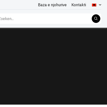
Baza e njohurive
Kontakti
rko
: