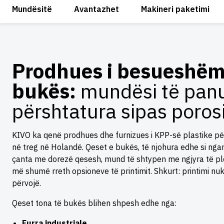
Mundësitë
Avantazhet
Makineri paketimi
Prodhues i besueshëm 
bukës:
mundësi të pan
përshtatura sipas poros
KIVO ka qenë prodhues dhe furnizues i KPP-së plastike pë
në treg në Holandë. Qeset e bukës, të njohura edhe si ng
çanta me dorezë qesesh, mund të shtypen me ngjyra të pl
më shumë rreth opsioneve të printimit. Shkurt: printimi n
përvojë.
Qeset tona të bukës blihen shpesh edhe nga:
Furra industriale