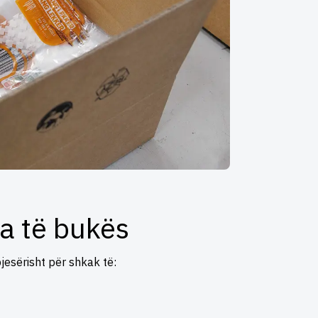
a të bukës
jesërisht për shkak të: