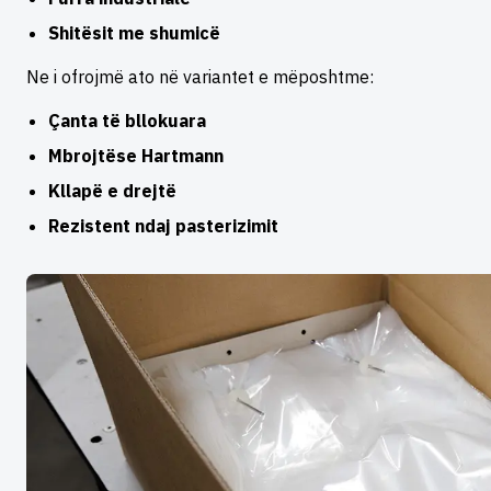
Shitësit me shumicë
Ne i ofrojmë ato në variantet e mëposhtme:
Çanta të bllokuara
Mbrojtëse Hartmann
Kllapë e drejtë
Rezistent ndaj pasterizimit