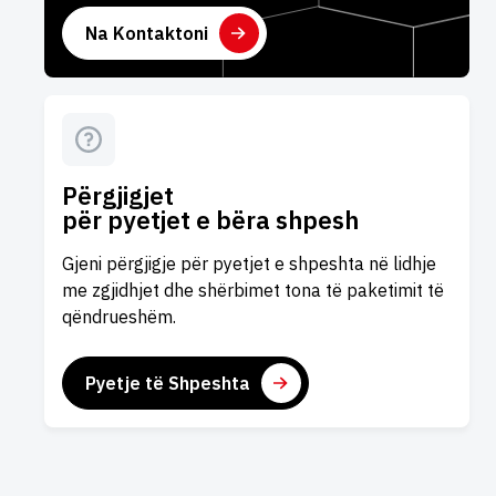
Na Kontaktoni
Përgjigjet
për pyetjet e bëra shpesh
Gjeni përgjigje për pyetjet e shpeshta në lidhje
me zgjidhjet dhe shërbimet tona të paketimit të
qëndrueshëm.
Pyetje të Shpeshta