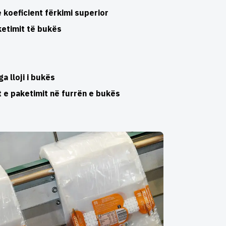
koeficient fërkimi superior
ketimit të bukës
r
a lloji i bukës
 e paketimit në furrën e bukës