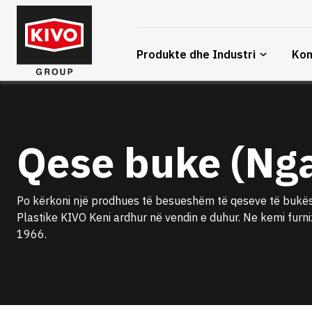
Kapërce
te
përmbajtja
Produkte dhe Industri
Ko
Qese buke (Ng
Po kërkoni një prodhues të besueshëm të qeseve të bukës
Plastike KIVO Keni ardhur në vendin e duhur. Ne kemi furn
1966.