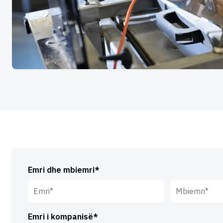
Emri dhe mbiemri*
Emri*
Mbiemri*
Emri i kompanisë*