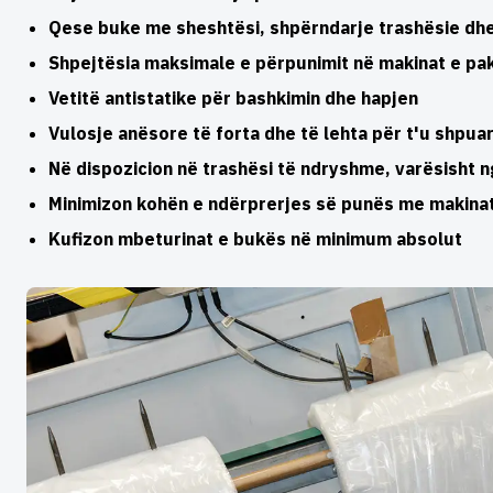
Qese buke me sheshtësi, shpërndarje trashësie dhe 
Shpejtësia maksimale e përpunimit në makinat e pa
Vetitë antistatike për bashkimin dhe hapjen
Vulosje anësore të forta dhe të lehta për t'u shpua
Në dispozicion në trashësi të ndryshme, varësisht ng
Minimizon kohën e ndërprerjes së punës me makinat
Kufizon mbeturinat e bukës në minimum absolut