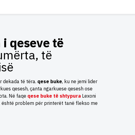
i qeseve të
umërta, të
isë
r dekada të tëra.
qese buke
, ku ne jemi lider
arkues qesesh, çanta ngarkuese qesesh ose
ota. Në faqe
qese buke të shtypura
Lexoni
uk është problem për printerët tanë flekso me