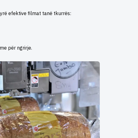
ë efektive filmat tanë tkurrës:
me për ngrirje.