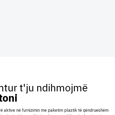
mtur t'ju ndihmojmë
toni
ë aktive në furnizimin me paketim plastik të qëndrueshëm