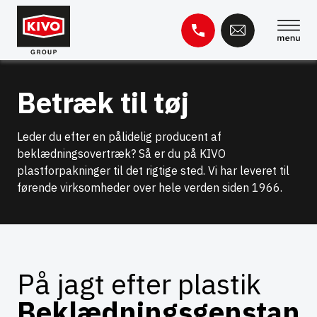
Spring
til
indhold
Søg
Betræk til tøj
efter:
Videnbase
Kontakt
Leder du efter en pålidelig producent af
beklædningsovertræk? Så er du på KIVO
plastforpakninger til det rigtige sted. Vi har leveret til
førende virksomheder over hele verden siden 1966.
På jagt efter plastik
Beklædningsgenstan