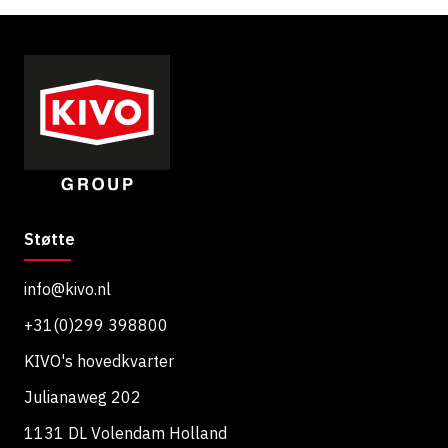
H
e
A
Støtte
info@kivo.nl
+31(0)299 398800
KIVO's hovedkvarter
Julianaweg 202
1131 DL Volendam Holland