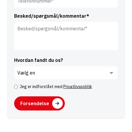
Besked/spørgsmål/kommentar*
Hvordan fandt du os?
Jeg er indforstået med
Privatlivspolitik
S
a
C
m
A
t
P
y
T
k
C
k