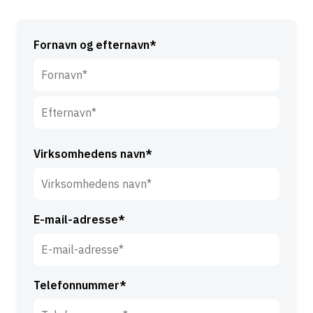
Fornavn og efternavn*
F
o
r
E
n
f
Virksomhedens navn*
a
t
v
e
n
r
*
E-mail-adresse*
n
a
v
n
Telefonnummer*
*