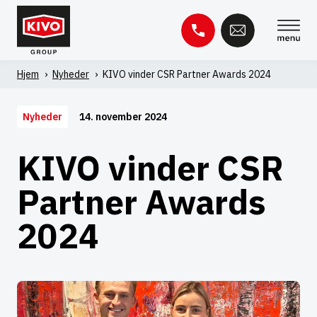
Spring
til
indhold
Hjem
'
Nyheder
'
KIVO vinder CSR Partner Awards 2024
Søg
efter:
14. november 2024
Nyheder
Videnbase
Kontakt
KIVO vinder CSR
Partner Awards
2024