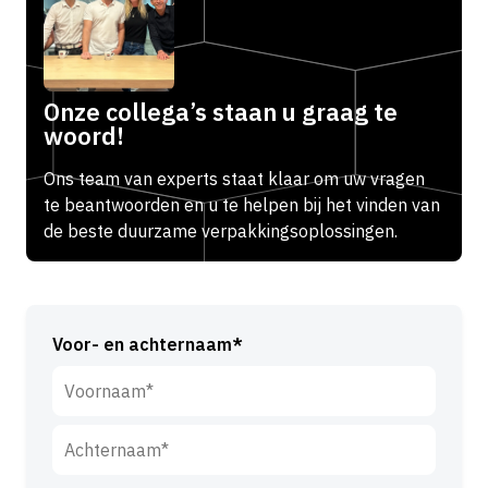
Onze collega’s staan u graag te
woord!
Ons team van experts staat klaar om uw vragen
te beantwoorden en u te helpen bij het vinden van
de beste duurzame verpakkingsoplossingen.
Voor- en achternaam*
V
o
o
A