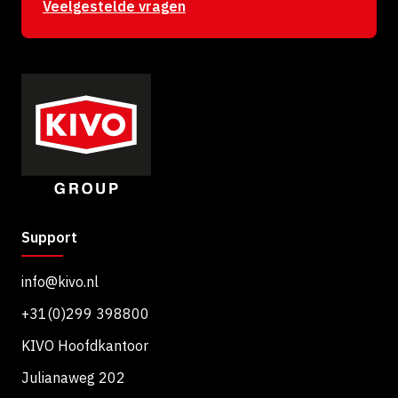
:
Veelgestelde vragen
Support
info@kivo.nl
+31(0)299 398800
KIVO Hoofdkantoor
Julianaweg 202