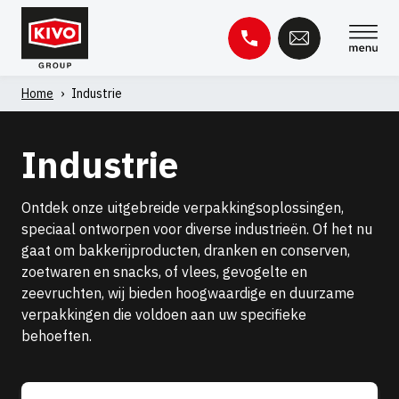
Overslaan
naar
inhoud
Home
›
Industrie
Zoeken
naar:
Industrie
Kennisbank
Contact
Ontdek onze uitgebreide verpakkingsoplossingen,
speciaal ontworpen voor diverse industrieën. Of het nu
gaat om bakkerijproducten, dranken en conserven,
zoetwaren en snacks, of vlees, gevogelte en
zeevruchten, wij bieden hoogwaardige en duurzame
verpakkingen die voldoen aan uw specifieke
behoeften.