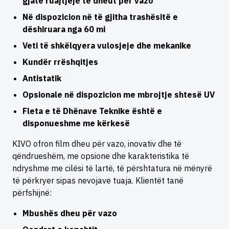
gjatë ruajtjeje të dheut për vazo
Në dispozicion në të gjitha trashësitë e
dëshiruara nga 60 mi
Veti të shkëlqyera vulosjeje dhe mekanike
Kundër rrëshqitjes
Antistatik
Opsionale në dispozicion me mbrojtje shtesë UV
Fleta e të Dhënave Teknike është e
disponueshme me kërkesë
KIVO ofron film dheu për vazo, inovativ dhe të
qëndrueshëm, me opsione dhe karakteristika të
ndryshme me cilësi të lartë, të përshtatura në mënyrë
të përkryer sipas nevojave tuaja. Klientët tanë
përfshijnë:
Mbushës dheu për vazo