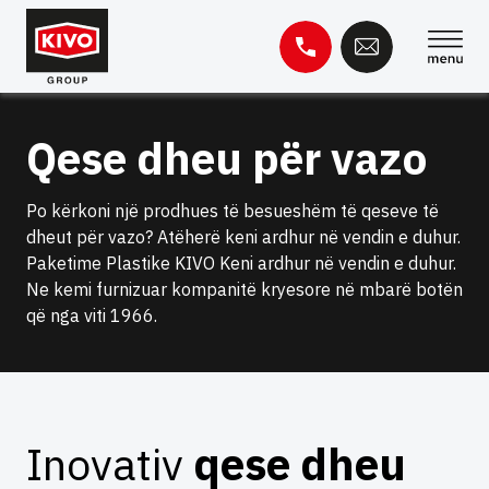
Kapërce
te
përmbajtja
Kërko
Qese dheu për vazo
për:
Baza e njohurive
Kontakti
Po kërkoni një prodhues të besueshëm të qeseve të
dheut për vazo? Atëherë keni ardhur në vendin e duhur.
Paketime Plastike KIVO Keni ardhur në vendin e duhur.
Ne kemi furnizuar kompanitë kryesore në mbarë botën
që nga viti 1966.
Inovativ
qese dheu