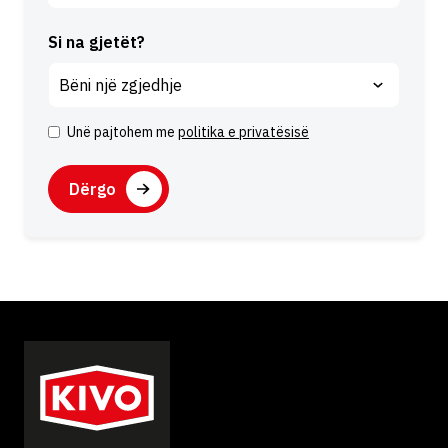
Si na gjetët?
Unë pajtohem me
politika e privatësisë
P
ë
C
l
A
q
P
i
T
m
C
H
A