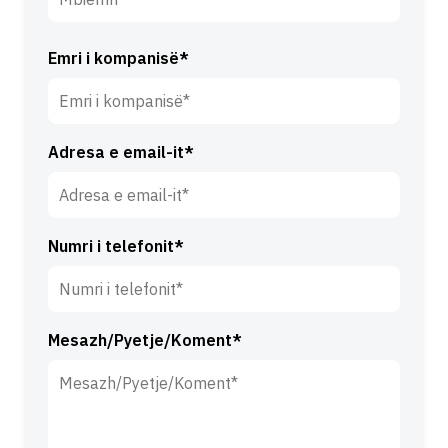
m
r
M
i
b
Emri i kompanisë*
*
i
e
m
Adresa e email-it*
r
i
*
Numri i telefonit*
Mesazh/Pyetje/Koment*