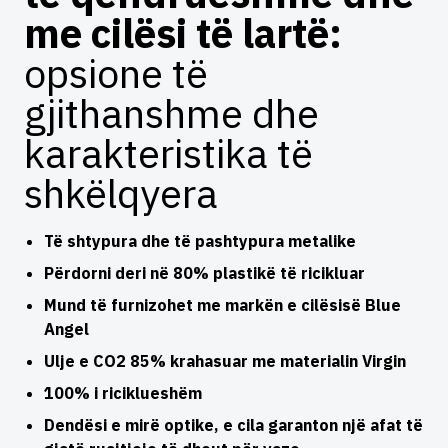
me cilësi të lartë:
opsione të
gjithanshme dhe
karakteristika të
shkëlqyera
Të shtypura dhe të pashtypura metalike
Përdorni deri në 80% plastikë të ricikluar
Mund të furnizohet me markën e cilësisë Blue
Angel
Ulje e CO2 85% krahasuar me materialin Virgin
100% i riciklueshëm
Dendësi e mirë optike, e cila garanton një afat të