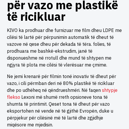
për vazo me plastikë
të ricikluar
KIVO ka prodhuar dhe furnizuar me film dheu LDPE me
cilësi të lartë për përpunimin automatik të dheut të
vazove në qese dheu për dekada të tëra. folies, të
prodhuara me bashkë-ekstrudim, janë të
disponueshme në rrotull dhe mund të shtypen me
ngjyra të plota me cilësi të vlerësuar me çmime.
Ne jemi krenarë për filmin tonë inovativ të dheut për
vazo, i cili përmban deri në 80% plastikë të ricikluar
dhe po udhëheq në qëndrueshmëri. Në faqen
shtypje
flekso
Lexoni më shumë rreth opsioneve tona të
shumta të printimit. Qeset tona të dheut për vazo
eksportohen në vende në të gjithë Evropën, duke u
përpjekur për cilësinë më të lartë dhe zgjidhje
miqësore me mjedisin.