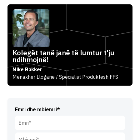
Kolegët tanë janë të lumtur t'ju
ndihmojnë!
Mike Bakker
Menaxher Llogarie / Specialist Produktesh FFS
Emri dhe mbiemri*
E