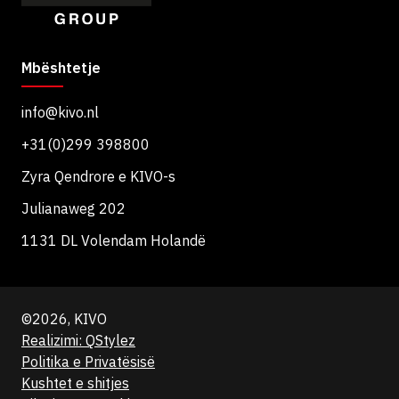
Mbështetje
info@kivo.nl
+31(0)299 398800
Zyra Qendrore e KIVO-s
Julianaweg 202
1131 DL Volendam Holandë
©2026, KIVO
Realizimi: QStylez
Politika e Privatësisë
Kushtet e shitjes