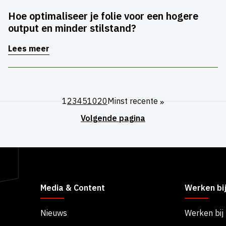
Hoe optimaliseer je folie voor een hogere
output en minder stilstand?
Lees meer
1
2
3
4
5
10
20
Minst recente
»
Media & Content
Werken bi
Nieuws
Werken bij