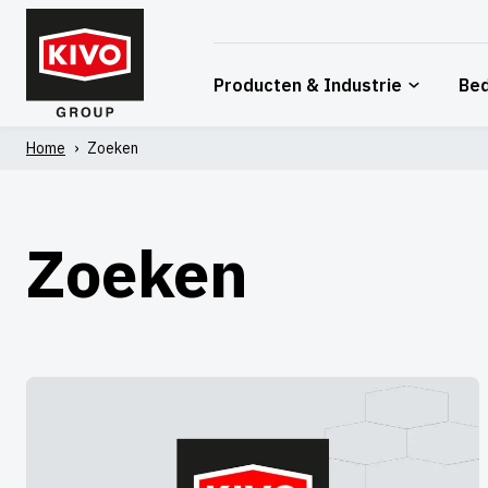
Overslaan
naar
inhoud
Producten & Industrie
Bed
Home
›
Zoeken
Zoeken