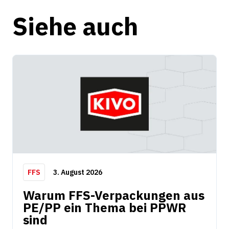
m
H
e
u
Siehe auch
A
r
n
n
g
a
t
i
v
e
:
3. August 2026
FFS
Warum FFS-Verpackungen aus
PE/PP ein Thema bei PPWR
sind