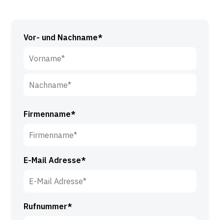
Vor- und Nachname*
V
o
r
N
n
a
Firmenname*
a
c
m
h
e
n
*
E-Mail Adresse*
a
m
e
*
Rufnummer*