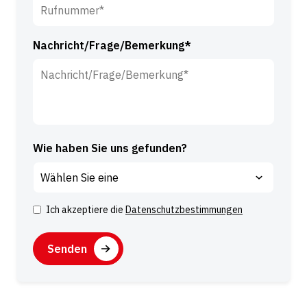
Nachricht/Frage/Bemerkung*
Wie haben Sie uns gefunden?
Ich akzeptiere die
Datenschutzbestimmungen
Z
u
C
s
A
t
P
A
i
T
l
m
C
t