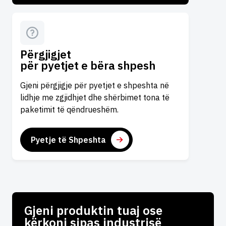
Përgjigjet
për pyetjet e bëra shpesh
Gjeni përgjigje për pyetjet e shpeshta në
lidhje me zgjidhjet dhe shërbimet tona të
paketimit të qëndrueshëm.
Pyetje të Shpeshta
Gjeni produktin tuaj ose
kërkoni sipas industrisë