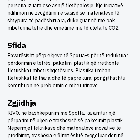
personalizuara ose asnjë fletëpalosje. Kjo iniciativë
ndihmon në zvogëlimin e sasisë së materialeve të
shtypura të padëshiruara, duke çuar në më pak
mbeturina letre dhe emetime më të ulëta të CO2.
Sfida
Pavarësisht përpjekjeve të Spotta-s për të reduktuar
përdorimin e letrës, paketimi plastik që rrethonte
fletushkat mbeti shqetësues. Plastika i mban
fletushkat të thata dhe të paprekura, por gjithashtu
kontribuon në problemin e mbeturinave.
Zgjidhja
KIVO, në bashkëpunim me Spotta, ka arritur një
përparim në uljen e trashësisë së paketimit plastik.
Nëpërmjet teknikave dhe materialeve inovative të
prodhimit, trashësia e filmit është zvogëluar deri në