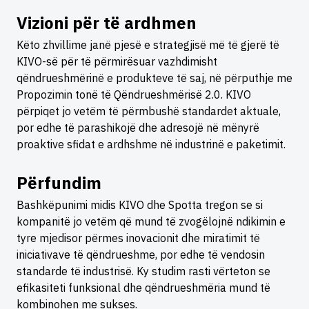
Vizioni për të ardhmen
Këto zhvillime janë pjesë e strategjisë më të gjerë të
KIVO-së për të përmirësuar vazhdimisht
qëndrueshmërinë e produkteve të saj, në përputhje me
Propozimin tonë të Qëndrueshmërisë 2.0. KIVO
përpiqet jo vetëm të përmbushë standardet aktuale,
por edhe të parashikojë dhe adresojë në mënyrë
proaktive sfidat e ardhshme në industrinë e paketimit.
Përfundim
Bashkëpunimi midis KIVO dhe Spotta tregon se si
kompanitë jo vetëm që mund të zvogëlojnë ndikimin e
tyre mjedisor përmes inovacionit dhe miratimit të
iniciativave të qëndrueshme, por edhe të vendosin
standarde të industrisë. Ky studim rasti vërteton se
efikasiteti funksional dhe qëndrueshmëria mund të
kombinohen me sukses.