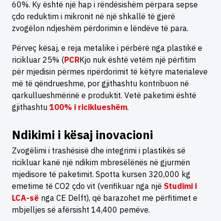
60%. Ky është një hap i rëndësishëm përpara sepse
çdo reduktim i mikronit në një shkallë të gjerë
zvogëlon ndjeshëm përdorimin e lëndëve të para.
Përveç kësaj, e reja metalike i përbërë nga plastikë e
ricikluar 25% (
PCR
Kjo nuk është vetëm një përfitim
për mjedisin përmes ripërdorimit të këtyre materialeve
më të qëndrueshme, por gjithashtu kontribuon në
qarkullueshmërinë e produktit. Vetë paketimi është
gjithashtu
100% i riciklueshëm
.
Ndikimi i kësaj inovacioni
Zvogëlimi i trashësisë dhe integrimi i plastikës së
ricikluar kanë një ndikim mbresëlënës në gjurmën
mjedisore të paketimit. Spotta kursen 320,000 kg
emetime të CO2 çdo vit (verifikuar nga një
Studimi i
LCA-së
nga CE Delft), që barazohet me përfitimet e
mbjelljes së afërsisht 14,400 pemëve.