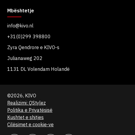
Mbështetje
info@kivo.nl
+31(0)299 398800
Zyra Qendrore e KIVO-s
Julianaweg 202
1131 DL Volendam Holandë
©2026, KIVO
Realizimi: QStylez
Politika e Privatësisë
Kushtet e shitjes
Cilësimet e cookie-ve