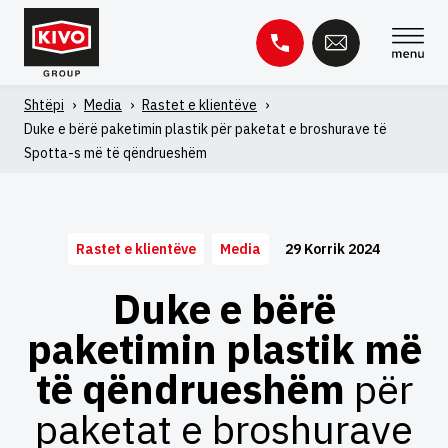
Kapërce
te
përmbajtja
Shtëpi
›
Media
›
Rastet e klientëve
›
Kërko
Duke e bërë paketimin plastik për paketat e broshurave të
për:
Spotta-s më të qëndrueshëm
Baza e njohurive
Kontakti
29 Korrik 2024
Rastet e klientëve
Media
Duke e bërë
paketimin plastik më
të qëndrueshëm
për
paketat e broshurave