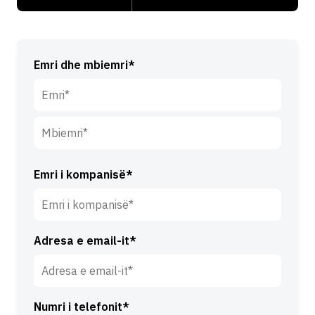
Emri dhe mbiemri*
E
m
r
M
i
b
Emri i kompanisë*
*
i
e
m
Adresa e email-it*
r
i
*
Numri i telefonit*