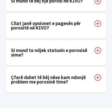
Si mund të bëj një porosi në KIVO?
Cilat janë opsionet e pagesës për
porositë në KIVO?
Si mund ta ndjek statusin e porosisë
sime?
Çfarë duhet të bëj nëse kam ndonjë
problem me porosinë time?