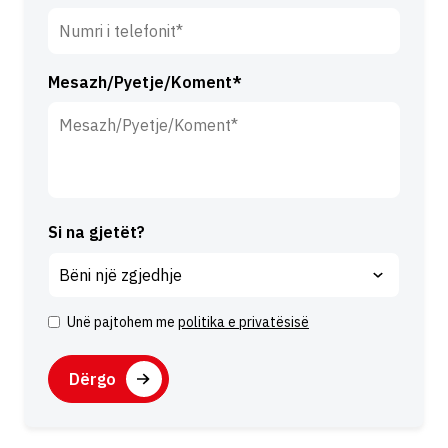
Mesazh/Pyetje/Koment*
Si na gjetët?
Unë pajtohem me
politika e privatësisë
P
ë
C
l
A
q
P
A
i
T
l
m