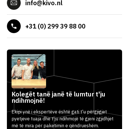
info@kivo.nl
+31 (0) 299 39 88 00
Kolegët tanë janë të lumtur t'ju
ndihmojnë!
Ekipi ynë i ekspertëve është gati t'u përgjigjet
pyetjeve tuaja dhe t'ju ndihmojë të gjeni zgjidhjet
më të mira për paketimin e qëndrueshëm.