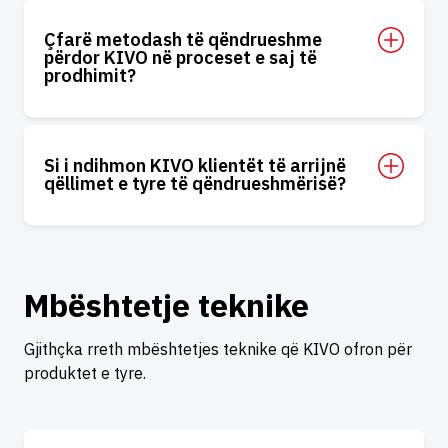
Çfarë metodash të qëndrueshme
përdor KIVO në proceset e saj të
prodhimit?
Si i ndihmon KIVO klientët të arrijnë
qëllimet e tyre të qëndrueshmërisë?
Mbështetje teknike
Gjithçka rreth mbështetjes teknike që KIVO ofron për
produktet e tyre.