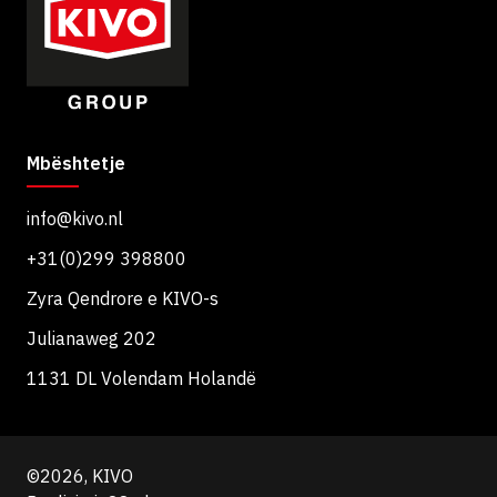
Mbështetje
info@kivo.nl
+31(0)299 398800
Zyra Qendrore e KIVO-s
Julianaweg 202
1131 DL Volendam Holandë
©2026, KIVO