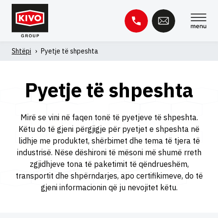
Kapërce
te
përmbajtja
Shtëpi
›
Pyetje të shpeshta
Kërko
për:
Pyetje të shpeshta
Baza e njohurive
Kontakti
Mirë se vini në faqen tonë të pyetjeve të shpeshta.
Këtu do të gjeni përgjigje për pyetjet e shpeshta në
lidhje me produktet, shërbimet dhe tema të tjera të
industrisë. Nëse dëshironi të mësoni më shumë rreth
zgjidhjeve tona të paketimit të qëndrueshëm,
transportit dhe shpërndarjes, apo certifikimeve, do të
gjeni informacionin që ju nevojitet këtu.