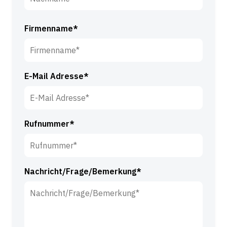
o
r
N
n
a
Firmenname*
a
c
m
h
e
n
*
E-Mail Adresse*
a
m
e
*
Rufnummer*
Nachricht/Frage/Bemerkung*