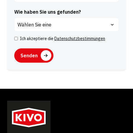
Wie haben Sie uns gefunden?
Ich akzeptiere die
Datenschutzbestimmungen
Z
u
C
s
A
t
P
i
T
m
C
m
H
u
A
n
g