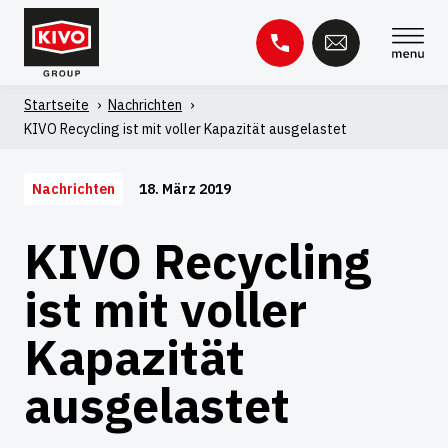
Zum
Inhalt
springen
Startseite
'
Nachrichten
'
Suche
KIVO Recycling ist mit voller Kapazität ausgelastet
nach:
Wissensbasis
Kontakt
18. März 2019
Nachrichten
KIVO Recycling
ist mit voller
Kapazität
ausgelastet