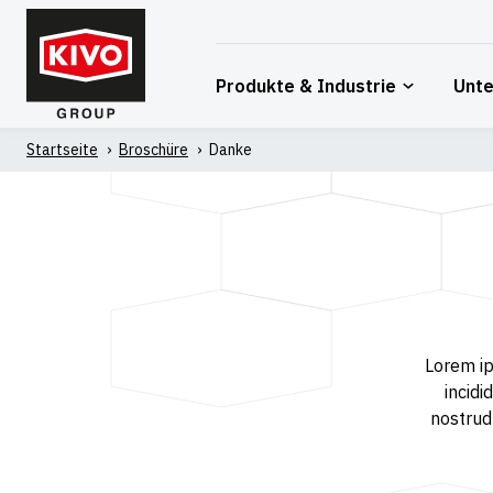
Zum
Inhalt
springen
Produkte & Industrie
Unt
Startseite
'
Broschüre
'
Danke
Lorem ip
incidi
nostrud