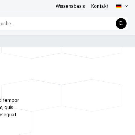
Wissensbasis
Kontakt
che
h:
od tempor
m, quis
nsequat.