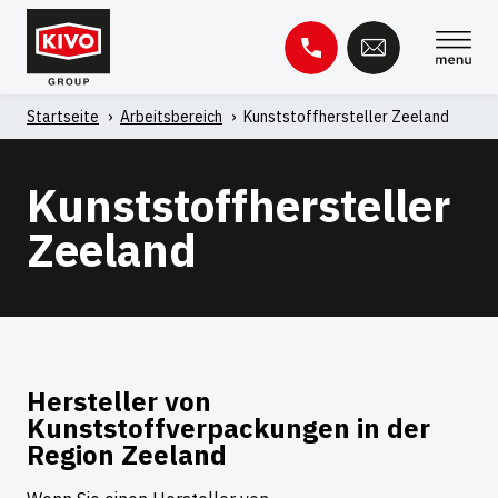
Zum
Inhalt
springen
Startseite
'
Arbeitsbereich
'
Kunststoffhersteller Zeeland
Suche
nach:
Kunststoffhersteller
Wissensbasis
Kontakt
Zeeland
Hersteller von
Kunststoffverpackungen in der
Region Zeeland