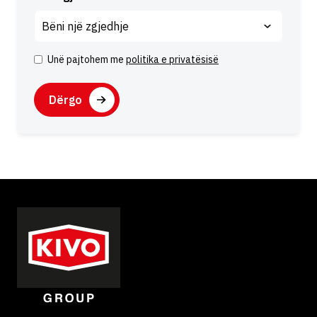
Unë pajtohem me
politika e privatësisë
P
ë
C
l
A
q
P
i
T
m
C
H
A