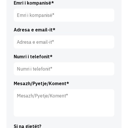
i
b
Emri i kompanisë*
*
i
e
m
Adresa e email-it*
r
i
*
Numri i telefonit*
Mesazh/Pyetje/Koment*
Si na gjetët?