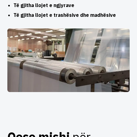
Të gjitha llojet e ngjyrave
Të gjitha llojet e trashësive dhe madhësive
Qese mishi
për