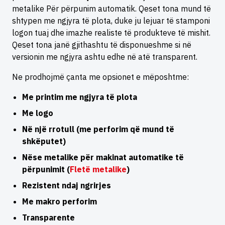
metalike Për përpunim automatik. Qeset tona mund të
shtypen me ngjyra të plota, duke ju lejuar të stamponi
logon tuaj dhe imazhe realiste të produkteve të mishit.
Qeset tona janë gjithashtu të disponueshme si në
versionin me ngjyra ashtu edhe në atë transparent.
Ne prodhojmë çanta me opsionet e mëposhtme:
Me printim me ngjyra të plota
Me logo
Në një rrotull (me perforim që mund të
shkëputet)
Nëse metalike për makinat automatike të
përpunimit (
Fletë metalike
)
Rezistent ndaj ngrirjes
Me makro perforim
Transparente