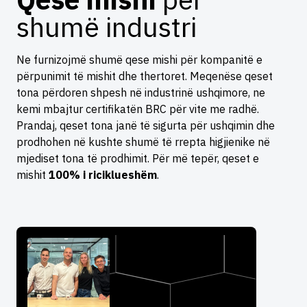
shumë industri
Ne furnizojmë shumë qese mishi për kompanitë e
përpunimit të mishit dhe thertoret. Meqenëse qeset
tona përdoren shpesh në industrinë ushqimore, ne
kemi mbajtur certifikatën BRC për vite me radhë.
Prandaj, qeset tona janë të sigurta për ushqimin dhe
prodhohen në kushte shumë të rrepta higjienike në
mjediset tona të prodhimit. Për më tepër, qeset e
mishit
100% i riciklueshëm
.