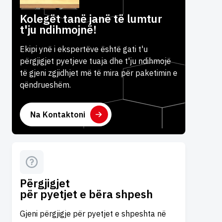
Kolegët tanë janë të lumtur
t'ju ndihmojnë!
Ekipi ynë i ekspertëve është gati t'u
përgjigjet pyetjeve tuaja dhe t'ju ndihmojë
të gjeni zgjidhjet më të mira për paketimin e
qëndrueshëm.
Na Kontaktoni
Përgjigjet
për pyetjet e bëra shpesh
Gjeni përgjigje për pyetjet e shpeshta në