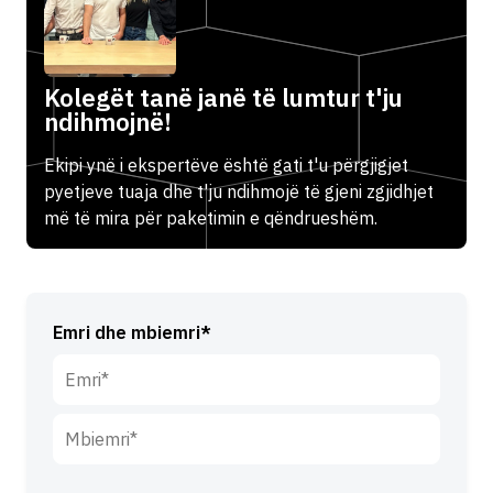
Kolegët tanë janë të lumtur t'ju
ndihmojnë!
Ekipi ynë i ekspertëve është gati t'u përgjigjet
pyetjeve tuaja dhe t'ju ndihmojë të gjeni zgjidhjet
më të mira për paketimin e qëndrueshëm.
Emri dhe mbiemri*
E
m
r
M