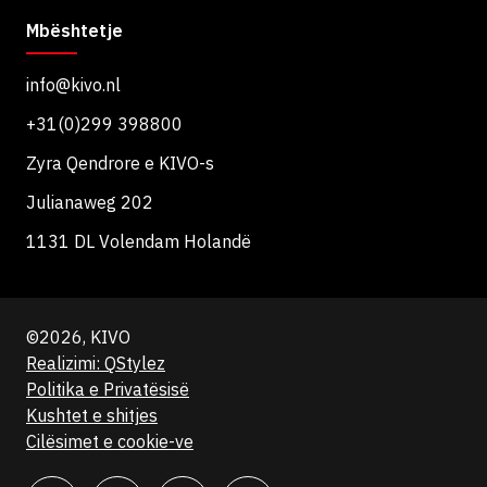
Mbështetje
info@kivo.nl
+31(0)299 398800
Zyra Qendrore e KIVO-s
Julianaweg 202
1131 DL Volendam Holandë
©2026, KIVO
Realizimi: QStylez
Politika e Privatësisë
Kushtet e shitjes
Cilësimet e cookie-ve