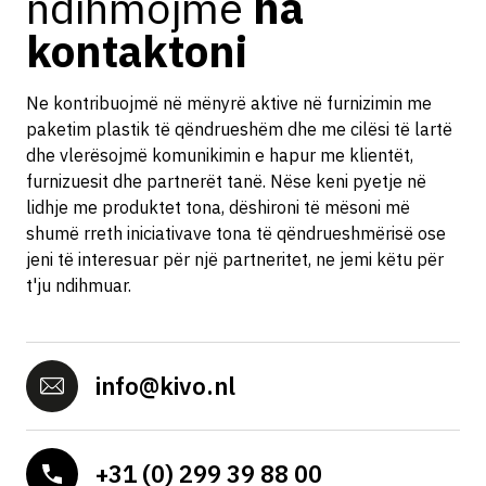
ndihmojmë
na
kontaktoni
Ne kontribuojmë në mënyrë aktive në furnizimin me
paketim plastik të qëndrueshëm dhe me cilësi të lartë
dhe vlerësojmë komunikimin e hapur me klientët,
furnizuesit dhe partnerët tanë. Nëse keni pyetje në
lidhje me produktet tona, dëshironi të mësoni më
shumë rreth iniciativave tona të qëndrueshmërisë ose
jeni të interesuar për një partneritet, ne jemi këtu për
t'ju ndihmuar.
info@kivo.nl
+31 (0) 299 39 88 00