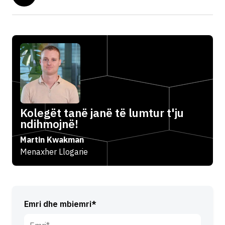
Kolegët tanë janë të lumtur t'ju
ndihmojnë!
Martin Kwakman
Menaxher Llogarie
Emri dhe mbiemri*