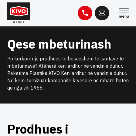
Kapërce
te
përmbajtja
Kërko
Qese mbeturinash
për:
Baza e njohurive
Kontakti
Po kërkoni një prodhues të besueshëm të çantave të
mbeturinave? Atëherë keni ardhur në vendin e duhur.
Paketime Plastike KIVO Keni ardhur në vendin e duhur.
Ne kemi furnizuar kompanitë kryesore në mbarë botën
që nga viti 1966.
Prodhues i