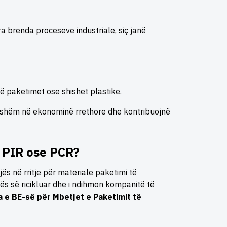
ra brenda proceseve industriale, siç janë
në paketimet ose shishet plastike.
dësishëm në ekonominë rrethore dhe kontribuojnë
si PIR ose PCR?
ës në rritje për materiale paketimi të
kës së ricikluar dhe i ndihmon kompanitë të
a e BE-së për Mbetjet e Paketimit të