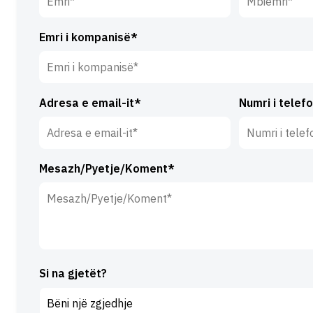
Emri*
Mbiemri*
Emri i kompanisë*
Adresa e email-it*
Numri i telefo
Mesazh/Pyetje/Koment*
Si na gjetët?