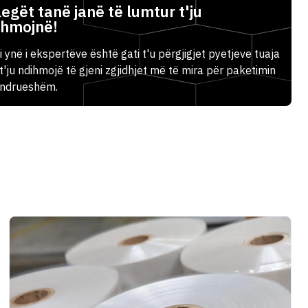
egët tanë janë të lumtur t'ju
ihmojnë!
i ynë i ekspertëve është gati t'u përgjigjet pyetjeve tuaja
t'ju ndihmojë të gjeni zgjidhjet më të mira për paketimin
ëndrueshëm.