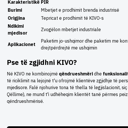
Karakteristikë
PIR
Burimi
Mbetjet e prodhimit brenda industrisë
Origjina
Tepricat e prodhimit të KIVO-s
Ndikimi
Zvogëlon mbetjet industriale
mjedisor
Paketim jo-ushqimor dhe paketim me kon
Aplikacionet
drejtpërdrejtë me ushqimin
Pse të zgjidhni KIVO?
Në KIVO ne kombinojmë
qëndrueshmëri
dhe
funksionali
të riciklimit na lejojnë t'u ofrojmë klientëve zgjidhje të p
mjedisore. Falë njohurive tona të thella të legjislacionit, si
Qëllime), ne mund t'i udhëheqim klientët tanë përmes peiz
qëndrueshmërisë.