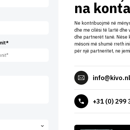
na konta
Ne kontribuojmë në mënyr
dhe me cilësi të lartë dhe
dhe partnerët tanë. Nëse k
nit*
mësoni më shumë rreth inic
për një partneritet, ne jem
info@kivo.n
+31 (0) 299 