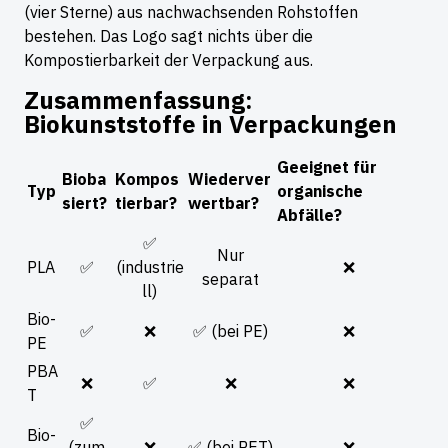
(vier Sterne) aus nachwachsenden Rohstoffen
bestehen. Das Logo sagt nichts über die
Kompostierbarkeit der Verpackung aus.
Zusammenfassung:
Biokunststoffe in Verpackungen
Geeignet für
Bioba
Kompos
Wiederver
Typ
organische
siert?
tierbar?
wertbar?
Abfälle?
✅
Nur
PLA
✅
(industrie
❌
separat
ll)
Bio-
✅
❌
✅ (bei PE)
❌
PE
PBA
❌
✅
❌
❌
T
✅
Bio-
(zum
❌
✅ (bei PET)
❌