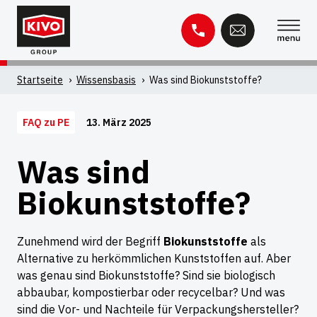
Zum
Inhalt
springen
Suche
Startseite
'
Wissensbasis
'
Was sind Biokunststoffe?
nach:
13. März 2025
FAQ zu PE
Wissensbasis
Kontakt
Was sind
Biokunststoffe?
Zunehmend wird der Begriff
Biokunststoffe
als
Alternative zu herkömmlichen Kunststoffen auf. Aber
was genau sind Biokunststoffe? Sind sie biologisch
abbaubar, kompostierbar oder recycelbar? Und was
sind die Vor- und Nachteile für Verpackungshersteller?