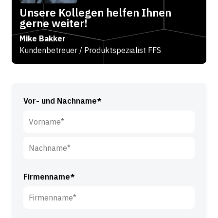
Unsere Kollegen helfen Ihnen
gerne weiter!
Mike Bakker
Kundenbetreuer / Produktspezialist FFS
Vor- und Nachname*
V
o
r
N
n
a
Firmenname*
a
c
m
h
e
n