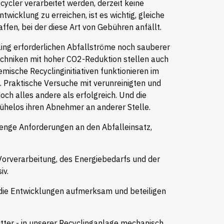
ycler verarbeitet werden, derzeit keine
icklung zu erreichen, ist es wichtig, gleiche
ffen, bei der diese Art von Gebühren anfällt.
cling erforderlichen Abfallströme noch sauberer
chniken mit hoher CO2-Reduktion stellen auch
mische Recyclinginitiativen funktionieren im
 Praktische Versuche mit verunreinigten und
ch alles andere als erfolgreich. Und die
helos ihren Abnehmer an anderer Stelle.
renge Anforderungen an den Abfalleinsatz,
Vorverarbeitung, des Energiebedarfs und der
iv.
 die Entwicklungen aufmerksam und beteiligen
ritter - in unserer Recyclinganlage mechanisch