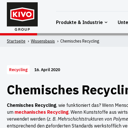
Zum
Inhalt
springen
Produkte & Industrie
Unt
Startseite
'
Wissensbasis
'
Chemisches Recycling
16. April 2020
Recycling
Chemisches Recycli
Chemisches Recycling
, wie funktioniert das? Wenn Mens
um
mechanisches Recycling
. Wenn Kunststoffe aus wirts
verwendet werden (
z. B. Mehrschichtstrukturen von Polym
entsprechend den geforderten Standards werkstofflich v