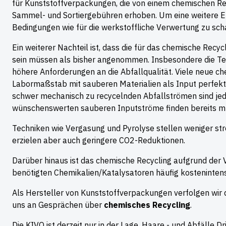
für Kunststoffverpackungen, die von einem chemischen Rec
Sammel- und Sortiergebühren erhoben. Um eine weitere Entw
Bedingungen wie für die werkstoffliche Verwertung zu scha
Ein weiterer Nachteil ist, dass die für das chemische Recy
sein müssen als bisher angenommen. Insbesondere die Te
höhere Anforderungen an die Abfallqualität. Viele neue che
Labormaßstab mit sauberen Materialien als Input perfekt.
schwer mechanisch zu recycelnden Abfallströmen sind jedo
wünschenswerten sauberen Inputströme finden bereits mü
Techniken wie Vergasung und Pyrolyse stellen weniger st
erzielen aber auch geringere CO2-Reduktionen.
Darüber hinaus ist das chemische Recycling aufgrund der 
benötigten Chemikalien/Katalysatoren häufig kostenintens
Als Hersteller von Kunststoffverpackungen verfolgen wir
uns an Gesprächen über
chemisches Recycling
.
Die KIVO ist derzeit nur in der Lage, Haare - und Abfälle D