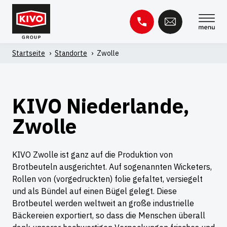
Zum
Inhalt
springen
Startseite
'
Standorte
'
Zwolle
Suche
nach:
Wissensbasis
Kontakt
KIVO Niederlande,
Zwolle
KIVO Zwolle ist ganz auf die Produktion von
Brotbeuteln ausgerichtet. Auf sogenannten Wicketers,
Rollen von (vorgedruckten) folie gefaltet, versiegelt
und als Bündel auf einen Bügel gelegt. Diese
Brotbeutel werden weltweit an große industrielle
Bäckereien exportiert, so dass die Menschen überall