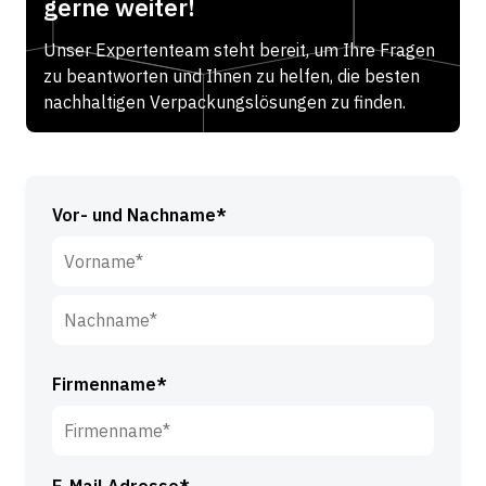
gerne weiter!
Unser Expertenteam steht bereit, um Ihre Fragen
zu beantworten und Ihnen zu helfen, die besten
nachhaltigen Verpackungslösungen zu finden.
Vor- und Nachname*
V
o
r
N
n
a
Firmenname*
a
c
m
h
e
n
*
E-Mail Adresse*