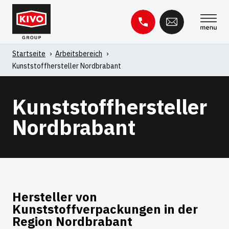
Zum
Inhalt
springen
Startseite
'
Arbeitsbereich
'
Suche
Kunststoffhersteller Nordbrabant
nach:
Wissensbasis
Kontakt
Kunststoffhersteller
Nordbrabant
Hersteller von
Kunststoffverpackungen in der
Region Nordbrabant