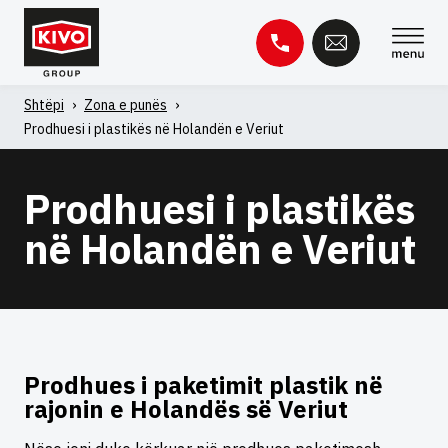
Kapërce
te
përmbajtja
Shtëpi
›
Zona e punës
›
Kërko
Prodhuesi i plastikës në Holandën e Veriut
për:
Baza e njohurive
Kontakti
Prodhuesi i plastikës
në Holandën e Veriut
Prodhues i paketimit plastik në
rajonin e Holandës së Veriut