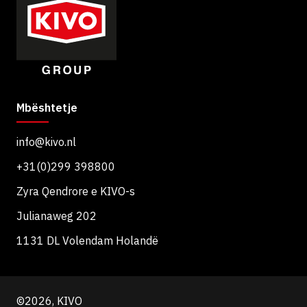
Mbështetje
info@kivo.nl
+31(0)299 398800
Zyra Qendrore e KIVO-s
Julianaweg 202
1131 DL Volendam Holandë
©2026, KIVO