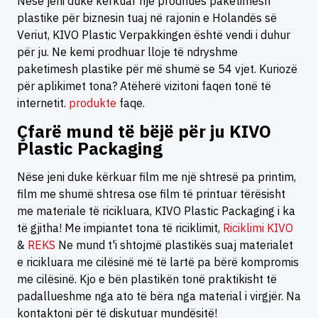
Nëse jeni duke kërkuar një prodhues paketimesh
plastike për biznesin tuaj në rajonin e Holandës së
Veriut, KIVO Plastic Verpakkingen është vendi i duhur
për ju. Ne kemi prodhuar lloje të ndryshme
paketimesh plastike për më shumë se 54 vjet. Kuriozë
për aplikimet tona? Atëherë vizitoni faqen tonë të
internetit.
produkte
faqe.
Çfarë mund të bëjë për ju KIVO
Plastic Packaging
Nëse jeni duke kërkuar film me një shtresë pa printim,
film me shumë shtresa ose film të printuar tërësisht
me materiale të ricikluara, KIVO Plastic Packaging i ka
të gjitha! Me impiantet tona të riciklimit,
Riciklimi KIVO
&
REKS
Ne mund t'i shtojmë plastikës suaj materialet
e ricikluara me cilësinë më të lartë pa bërë kompromis
me cilësinë. Kjo e bën plastikën tonë praktikisht të
padallueshme nga ato të bëra nga material i virgjër. Na
kontaktoni për të diskutuar mundësitë!